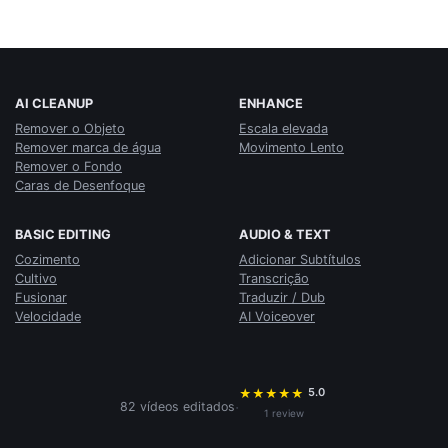
AI CLEANUP
ENHANCE
Remover o Objeto
Escala elevada
Remover marca de água
Movimento Lento
Remover o Fondo
Caras de Desenfoque
BASIC EDITING
AUDIO & TEXT
Cozimento
Adicionar Subtítulos
Cultivo
Transcrição
Fusionar
Traduzir / Dub
Velocidade
AI Voiceover
5.0
★
★
★
★
★
·
82 vídeos editados
1 review