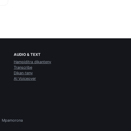
AUDIO & TEXT
Hampiditra dikanteny
Transcribe
Dikan-teny
AI Voiceover
Mpamorona