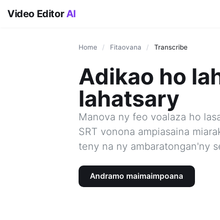
Video Editor
AI
Home
/
Fitaovana
/
Transcribe
Adikao ho la
lahatsary
Manova ny feo voalaza ho lasa 
SRT vonona ampiasaina miarak
teny na ny ambaratongan'ny 
Andramo maimaimpoana