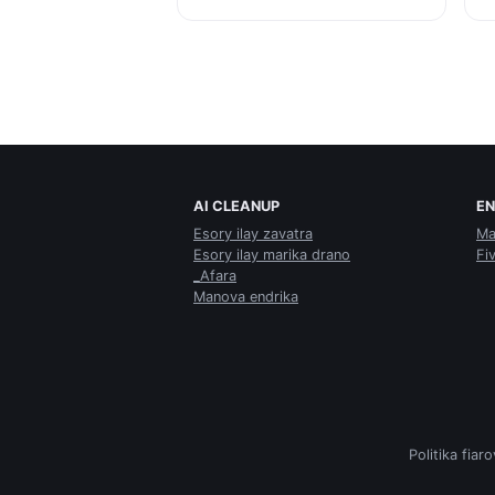
AI CLEANUP
E
Esory ilay zavatra
Ma
Esory ilay marika drano
Fi
_Afara
Manova endrika
Politika fiar