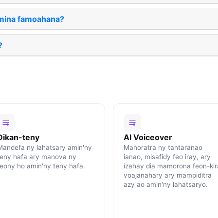
amina famoahana?
?
Dikan-teny
AI Voiceover
Mandefa ny lahatsary amin'ny
Manoratra ny tantaranao
teny hafa ary manova ny
ianao, misafidy feo iray, ary
feony ho amin'ny teny hafa.
izahay dia mamorona feon-kir
voajanahary ary mampiditra
azy ao amin'ny lahatsaryo.