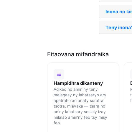
Inona no l
Teny inona
Fitaovana mifandraika
Hampiditra dikanteny
Adikao ho amin'ny teny
malagasy ny lahatsaryo ary
apetraho ao anaty soratra
tsotra, miavaka — tsara ho
an'ny lahatsary sosialy izay
milalao amin'ny feo tsy misy
feo.