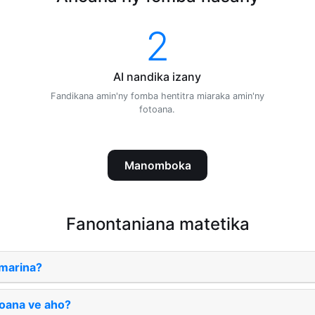
2
AI nandika izany
.
Fandikana amin'ny fomba hentitra miaraka amin'ny
fotoana.
Manomboka
Fanontaniana matetika
marina?
oana ve aho?