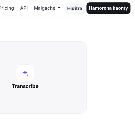
Pricing
API
Malgache
Hamorona kaonty
Hiditra
Transcribe