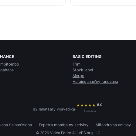
NHANCE
BASIC EDITING
mpitombo
Trim
voahana
Stock label
Merge
Hafainganan'ny fanovana
5.0
★
★
★
★
★
·
82 lahatsary voavadika
1 review
ovana fiainan'olona
Fepetra momba ny serivisy
Mifandraisa aminay
© 2026 Video Editor AI
|
VPS.org
LLC