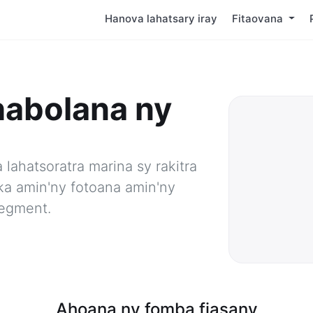
Hanova lahatsary iray
Fitaovana
habolana ny
lahatsoratra marina sy rakitra
a amin'ny fotoana amin'ny
segment.
Ahoana ny fomba fiasany