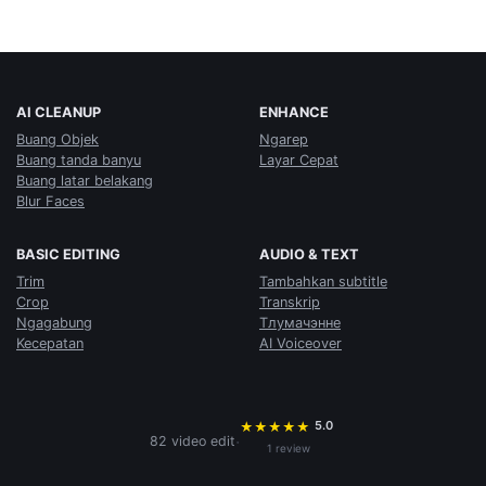
AI CLEANUP
ENHANCE
Buang Objek
Ngarep
Buang tanda banyu
Layar Cepat
Buang latar belakang
Blur Faces
BASIC EDITING
AUDIO & TEXT
Trim
Tambahkan subtitle
Crop
Transkrip
Ngagabung
Тлумачэнне
Kecepatan
AI Voiceover
5.0
★
★
★
★
★
·
82 video edit
1 review