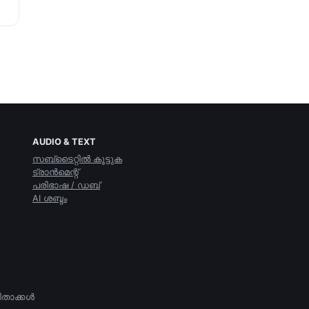
AUDIO & TEXT
സബ്ടൈറ്റില്‍ കൂട്ടുക
ട്രാന്‍മെന്റ്
പരിഭാഷ / ഡബ്
AI ശബ്ദം
താക്കള്‍