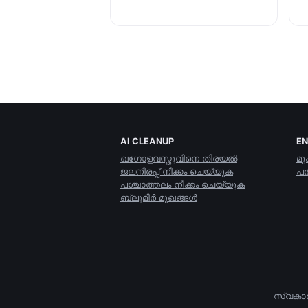
AI CLEANUP
E
ഖഗോളവസ്തുവിനെ തിരയല്‍
മു
ജലനിരപ്പ് നീക്കം ചെയ്യുക
പത
പശ്ചാത്തലം നീക്കം ചെയ്യുക
ബ്ലൂമിര്‍ മുഖങ്ങള്‍
സ്വകാ