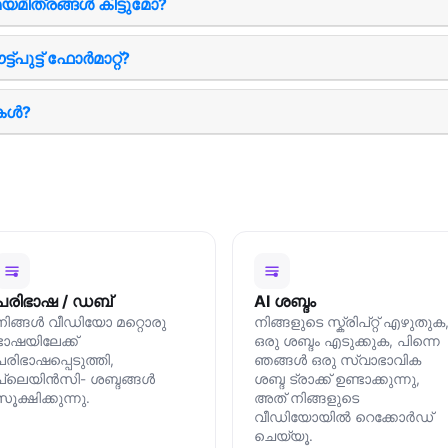
മിത്രങ്ങള്‍ കിട്ടുമോ?
പുട്ട് ഫോര്‍മാറ്റ്?
കൾ?
പരിഭാഷ / ഡബ്
AI ശബ്ദം
നിങ്ങള്‍ വീഡിയോ മറ്റൊരു
നിങ്ങളുടെ സ്ക്രിപ്റ്റ് എഴുതുക
ഭാഷയിലേക്ക്
ഒരു ശബ്ദം എടുക്കുക, പിന്നെ
പരിഭാഷപ്പെടുത്തി,
ഞങ്ങൾ ഒരു സ്വാഭാവിക
പ്ലെയിന്‍സി- ശബ്ദങ്ങള്‍
ശബ്ദ ട്രാക്ക് ഉണ്ടാക്കുന്നു,
സൂക്ഷിക്കുന്നു.
അത് നിങ്ങളുടെ
വീഡിയോയിൽ റെക്കോർഡ്
ചെയ്യൂ.