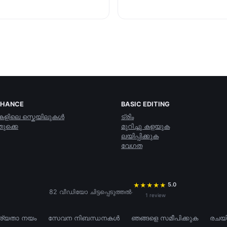
NHANCE
BASIC EDITING
കളിലെ സ്കെയിലുകള്‍
ട്രിം
ുക്കെ
മുറിച്ചു കളയുക
ലയിപ്പിക്കുക
വേഗത
5.0
★
★
★
★
★
·
82 വീഡിയോ ചിട്ടപ്പെടുത്തല്‍
1 review
ര്യതാ നയം
സേവന നിബന്ധനകൾ
ഞങ്ങളെ സമീപിക്കുക
രചയി