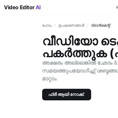
Video Editor
AI
ഹോം
/
ഉപകരണങ്ങള്‍
/
ട്രാന്‍മെന്റ്
വീഡിയോ ടെക്സ്
പകര്‍ത്തുക 
അക്ഷരം അല്ലെങ്കില്‍ ഛേദം &
സമയത്തുപയോഗിച്ചു് ശബ്ദങ്
മാറ്റാം.
ഫ്രീ ആയി നോക്ക്.