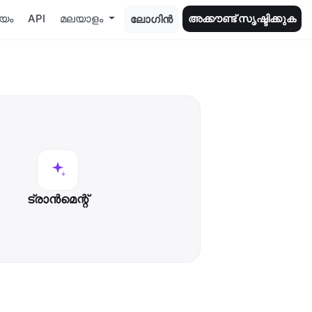
ണയം
API
മലയാളം
അക്കൗണ്ട് സൃഷ്ടിക്കുക
ലോഗിൻ
ട്രാന്‍മെന്റ്