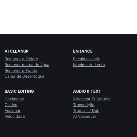
AI CLEANUP
ENHANCE
Remover o Objeto
Escala elevada
Remover marca de água
Movimento Lento
Remover o Fondo
Caras de Desenfoque
BASIC EDITING
AUDIO & TEXT
Cozimento
Adicionar Subtítulos
Cultivo
Transcrição
Fusionar
Traduzir / Dub
Velocidade
AI Voiceover