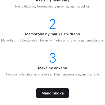
Hampiditra ilay horonantsary misy ilay marika solika.
2
Mamorona ny marika an-drano
Manoritsoritra boaty eo ambonin'ny marika an-drano na ny famantarana.
3
Maka ny vokany
Avereno ny lahatsaryo miaraka amin'ny fanesorana ny marika rano.
Manomboka