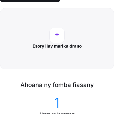
Esory ilay marika drano
Ahoana ny fomba fiasany
1
Akaro ny lahatsary