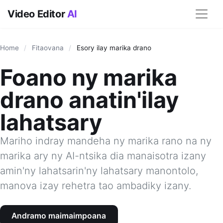
Video Editor
AI
Home
/
Fitaovana
/
Esory ilay marika drano
Foano ny marika
drano anatin'ilay
lahatsary
Mariho indray mandeha ny marika rano na ny
marika ary ny AI-ntsika dia manaisotra izany
amin'ny lahatsarin'ny lahatsary manontolo,
manova izay rehetra tao ambadiky izany.
Andramo maimaimpoana