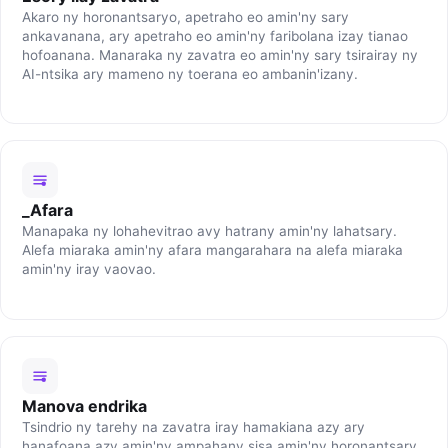
Akaro ny horonantsaryo, apetraho eo amin'ny sary
ankavanana, ary apetraho eo amin'ny faribolana izay tianao
hofoanana. Manaraka ny zavatra eo amin'ny sary tsirairay ny
AI-ntsika ary mameno ny toerana eo ambanin'izany.
_Afara
Manapaka ny lohahevitrao avy hatrany amin'ny lahatsary.
Alefa miaraka amin'ny afara mangarahara na alefa miaraka
amin'ny iray vaovao.
Manova endrika
Tsindrio ny tarehy na zavatra iray hamakiana azy ary
hanafoana azy amin'ny ampahany sisa amin'ny horonantsary.