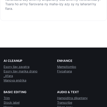
Tsara ho an'ny fiarovana ny maha-izy azy sy ny laharan'ny
fiara.
AI CLEANUP
ENHANCE
Esory ilay zavatra
Mampitombo
Esory ilay marika drano
Fivoahana
_Afara
Manova endrika
BASIC EDITING
AUDIO & TEXT
Trim
Hampiditra dikanteny
Stock label
Transcribe