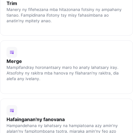
Trim
Manery ny fifehezana mba hitazonana fotsiny ny ampahany
tianao. Fampidinana ifotony tsy misy fahasimbana ao
anatin'ny mpitety anao.
Merge
Mampifandray horonantsary maro ho anaty lahatsary iray.
Atsofohy ny rakitra mba hanova ny filaharan'ny rakitra, dia
alefa any ivelany.
Hafainganan'ny fanovana
Hampandehana ny lahatsary na hampiatoana azy amin'ny
alalan'ny fampitomboana tsotra, miaraka amin'ny feo azo