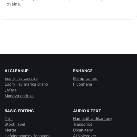
ovaina.
AI CLEANUP
ENHANCE
Esory ilay zavatra
Mampitombo
Esory ilay marika drano
Fivoahana
_Afara
Manova endrika
BASIC EDITING
AUDIO & TEXT
Trim
Hampiditra dikanteny
Stock label
Transcribe
Merge
Dikan-teny
Hafainganan'ny fanovana
AI Voiceover