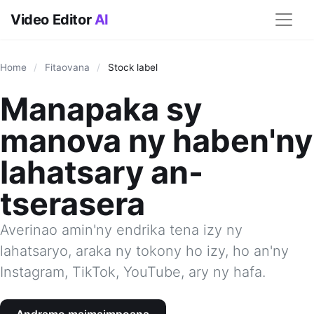
Video Editor
AI
Home
/
Fitaovana
/
Stock label
Manapaka sy
manova ny haben'ny
lahatsary an-
tserasera
Averinao amin'ny endrika tena izy ny
lahatsaryo, araka ny tokony ho izy, ho an'ny
Instagram, TikTok, YouTube, ary ny hafa.