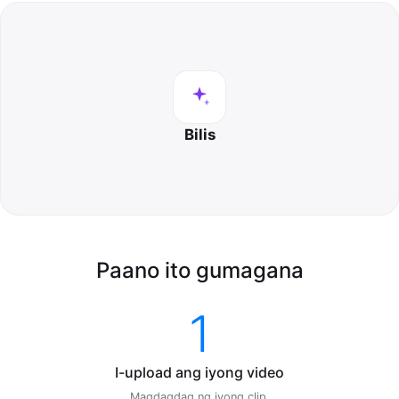
Bilis
Paano ito gumagana
1
I-upload ang iyong video
Magdagdag ng iyong clip.