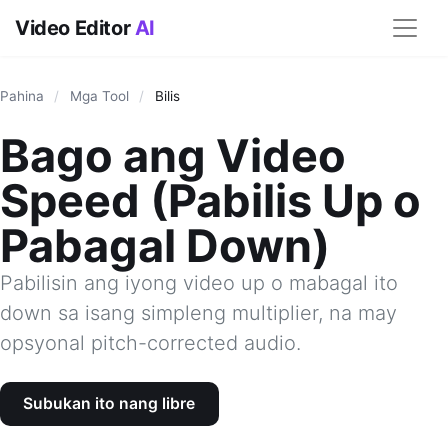
Video Editor
AI
Pahina
/
Mga Tool
/
Bilis
Bago ang Video
Speed (Pabilis Up o
Pabagal Down)
Pabilisin ang iyong video up o mabagal ito
down sa isang simpleng multiplier, na may
opsyonal pitch-corrected audio.
Subukan ito nang libre