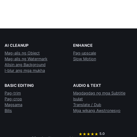
AI CLEANUP
ENHANCE
Mag-alis ng Object
Pag-upscale
Mag-alis ng Watermark
Slow Motion
Alisin ang Background
I-blur ang mga mukha
BASIC EDITING
AUDIO & TEXT
Pag-trim
Magdagdag ng mga Subtitle
Pag-crop
Isulat
Magsama
Translate / Dub
Bilis
Mga wikang Awstronesyo
5.0
★
★
★
★
★