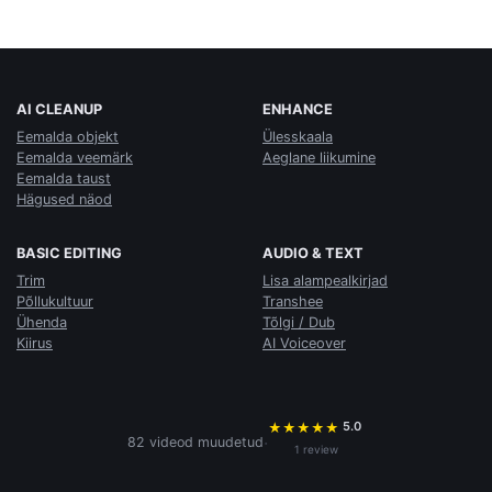
AI CLEANUP
ENHANCE
Eemalda objekt
Ülesskaala
Eemalda veemärk
Aeglane liikumine
Eemalda taust
Hägused näod
BASIC EDITING
AUDIO & TEXT
Trim
Lisa alampealkirjad
Põllukultuur
Transhee
Ühenda
Tõlgi / Dub
Kiirus
AI Voiceover
5.0
★
★
★
★
★
·
82 videod muudetud
1 review