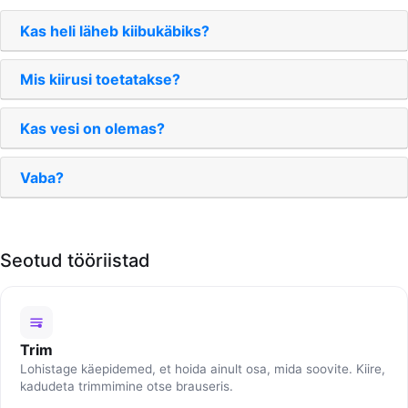
Kas heli läheb kiibukäbiks?
Mis kiirusi toetatakse?
Kas vesi on olemas?
Vaba?
Seotud tööriistad
Trim
Lohistage käepidemed, et hoida ainult osa, mida soovite. Kiire,
kadudeta trimmimine otse brauseris.