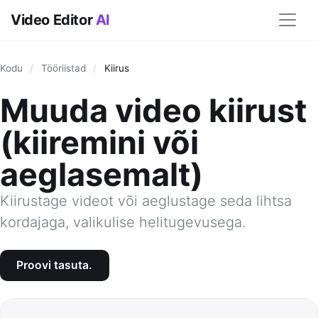
Video Editor
AI
Kodu
/
Tööriistad
/
Kiirus
Muuda video kiirust
(kiiremini või
aeglasemalt)
Kiirustage videot või aeglustage seda lihtsa
kordajaga, valikulise helitugevusega.
Proovi tasuta.