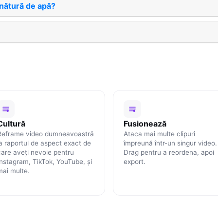
nătură de apă?
Cultură
Fusionează
Reframe video dumneavoastră
Ataca mai multe clipuri
la raportul de aspect exact de
împreună într-un singur video.
care aveţi nevoie pentru
Drag pentru a reordena, apoi
Instagram, TikTok, YouTube, şi
export.
mai multe.