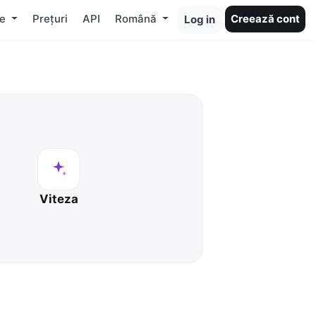
te
Prețuri
API
Română
Creează cont
Log in
Viteza