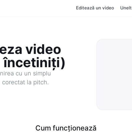
Editează un video
Unel
teza video
 încetiniți)
inirea cu un simplu
 corectat la pitch.
Cum funcţionează