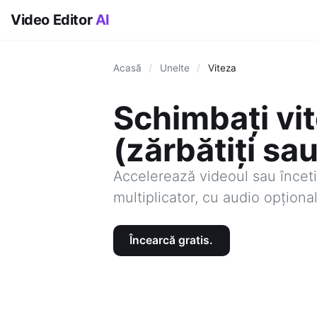
Video Editor
AI
Acasã
/
Unelte
/
Viteza
Schimbați vi
(zărbătiți sau
Accelerează videoul sau încet
multiplicator, cu audio opțional
Încearcă gratis.