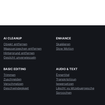
AI CLEANUP
ENHANCE
Objekt entfernen
Skaléieren
Waasserzeechen entfernen
Slow Motion
Hintergrund entfernen
Gesiicht unverwiesseln
BASIC EDITING
AUDIO & TEXT
Trimmen
Ënnertitel
Zuschneiden
Transkriptioun
Verschmelzen
Iwwersetzen
Geschwindegkeet
Lëscht vu lëtzebuergesche
Sproochen