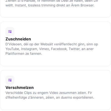
Ziehen Si d'Handle, fir nëmmen de Deel ze halen, deen Dir
wëllt. Instant, lossless trimming direkt an Ärem Browser.
Zuschneiden
D'Videoen, déi op der Websäit verëffentlecht ginn, sinn op
YouTube, Instagram, Vimeo, Facebook, Twitter, an aner
Plattformen ze fannen.
Verschmelzen
Verschidde Clips zu engem Video zesummen zéien. Fir
d'Reihenfolge z'änneren, zéien, an duerno exportéieren.