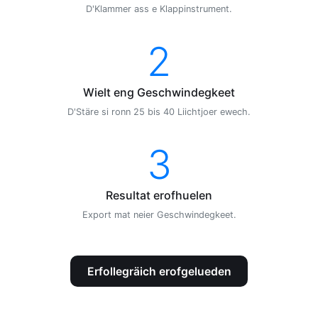
D'Klammer ass e Klappinstrument.
2
Wielt eng Geschwindegkeet
D'Stäre si ronn 25 bis 40 Liichtjoer ewech.
3
Resultat erofhuelen
Export mat neier Geschwindegkeet.
Erfollegräich erofgelueden