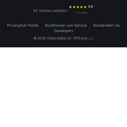
5.0
★
★
★
★
★
·
82 Videoen editéiert
1 review
Privatsphär Politik
Konditioune vum Service
Kontaktéiert eis
Developers
© 2026 Video Editor AI
|
VPS.org
LLC