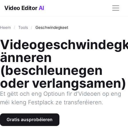
Video Editor
AI
Heem
/
Tools
/
Geschwindegkeet
Videogeschwindegk
änneren
(beschleunegen
oder verlangsamen)
Et gëtt och eng Optioun fir d'Videoen op eng
méi kleng Festplack ze transferéieren.
Gratis ausprobéieren