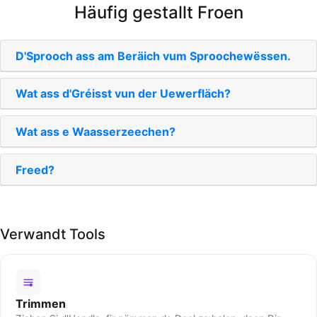
Häufig gestallt Froen
D'Sprooch ass am Beräich vum Sproochewëssen.
Wat ass d'Gréisst vun der Uewerfläch?
Wat ass e Waasserzeechen?
Freed?
Verwandt Tools
Trimmen