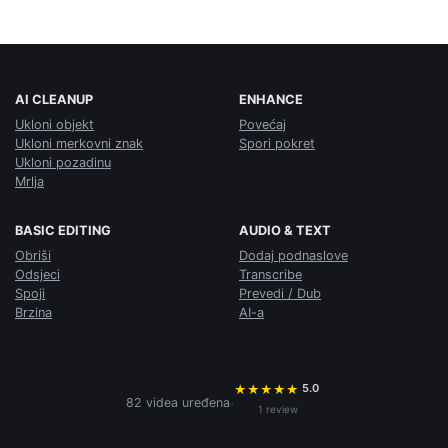
AI CLEANUP
ENHANCE
Ukloni objekt
Povećaj
Ukloni merkovni znak
Spori pokret
Ukloni pozadinu
Mrlja
BASIC EDITING
AUDIO & TEXT
Obriši
Dodaj podnaslove
Odsjeci
Transcribe
Spoji
Prevedi / Dub
Brzina
AI-a
5.0
★
★
★
★
★
·
82 videa uređena
1 review