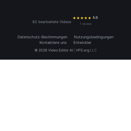
5.0
★
★
★
★
★
·
82 bearbeitete Videos
1 review
Datenschutz-Bestimmungen
Nutzungsbedingungen
Kontaktiere uns
Entwickler
© 2026 Video Editor AI
|
VPS.org
LLC