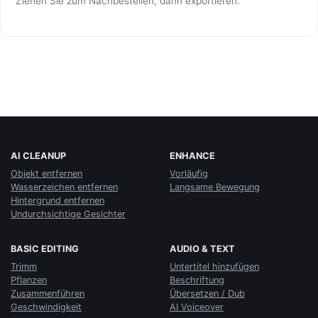
Ziehen Sie zum Nachbestellen, dann exportieren.
AI CLEANUP
ENHANCE
Objekt entfernen
Vorläufig
Wasserzeichen entfernen
Langsame Bewegung
Hintergrund entfernen
Undurchsichtige Gesichter
BASIC EDITING
AUDIO & TEXT
Trimm
Untertitel hinzufügen
Pflanzen
Beschriftung
Zusammenführen
Übersetzen / Dub
Geschwindigkeit
AI Voiceover