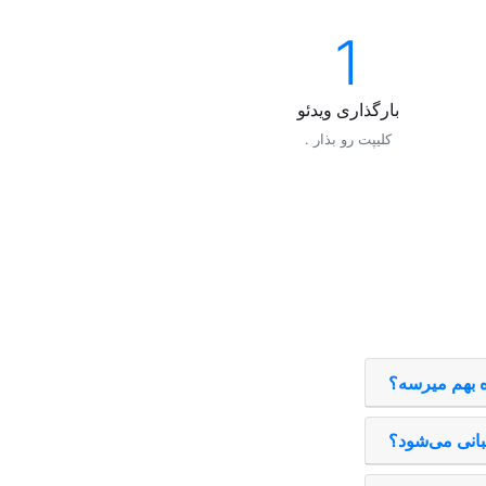
1
بارگذاری ویدئو
. کليپت رو بذار
ه بهم ميرسه؟
انی می‌شود؟