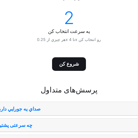
2
يه سرعت انتخاب کن
هر چيزي از 0.25x تا 4x رو انتخاب کن
شروع کن
پرسش‌های متداول
صداي يه جورايي دار
چه سرعتی پشتیب