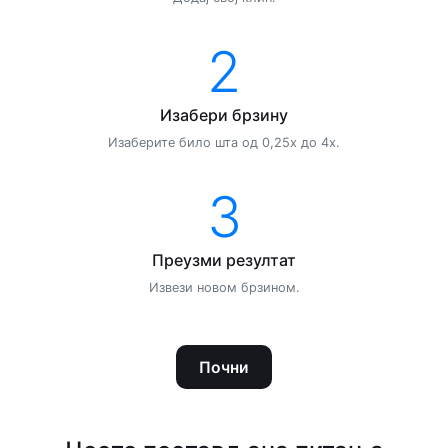
2
Изабери брзину
Изаберите било шта од 0,25х до 4х.
3
Преузми резултат
Извези новом брзином.
Почни