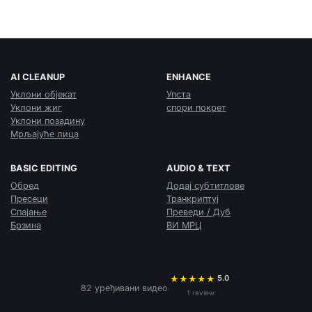
AI CLEANUP
ENHANCE
Уклони објекат
Упста
Уклони жиг
спори покрет
Уклони позадину
Мрљајуће лица
BASIC EDITING
AUDIO & TEXT
Обред
Додај субтитлове
Пресеци
Транкриптуј
Спајање
Преведи / Дуб
Брзина
ВИ МРЦ
5.0
★
★
★
★
★
·
82 уређивани видео
1 review