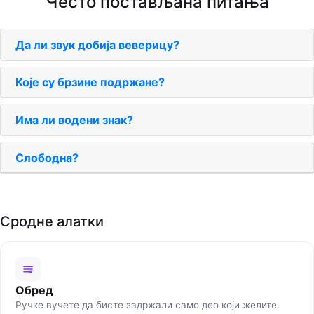
Често постављана питања
Да ли звук добија веверицу?
Које су брзине подржане?
Има ли водени знак?
Слободна?
Сродне алатки
Обред
Ручке вучете да бисте задржали само део који желите.