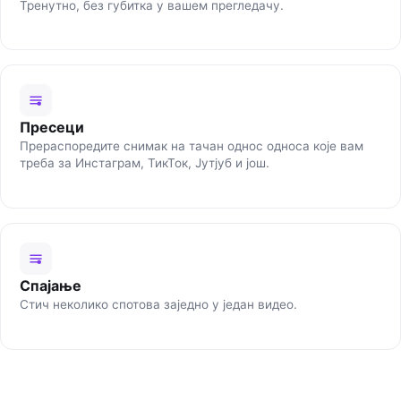
Тренутно, без губитка у вашем прегледачу.
Пресеци
Прераспоредите снимак на тачан однос односа које вам
треба за Инстаграм, ТикТок, Јутјуб и још.
Спајање
Стич неколико спотова заједно у један видео.