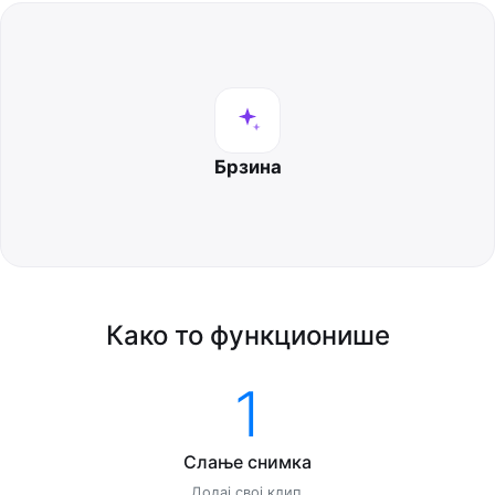
Брзина
Како то функционише
1
Слање снимка
Додај свој клип.