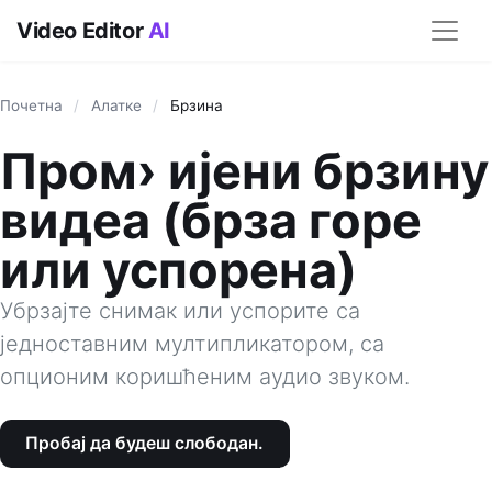
Video Editor
AI
Почетна
/
Алатке
/
Брзина
Пром› ијени брзину
видеа (брза горе
или успорена)
Убрзајте снимак или успорите са
једноставним мултипликатором, са
опционим коришћеним аудио звуком.
Пробај да будеш слободан.