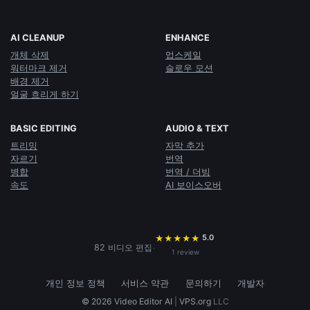
AI CLEANUP
ENHANCE
개체 삭제
업스케일
워터마크 제거
슬로우 모션
배경 제거
얼굴 흐리게 하기
BASIC EDITING
AUDIO & TEXT
트리밍
자막 추가
자르기
번역
병합
번역 / 더빙
속도
AI 보이스오버
5.0
★
★
★
★
★
·
82 비디오 편집
1 review
개인 정보 정책
서비스 약관
문의하기
개발자
© 2026 Video Editor AI
|
VPS.org
LLC