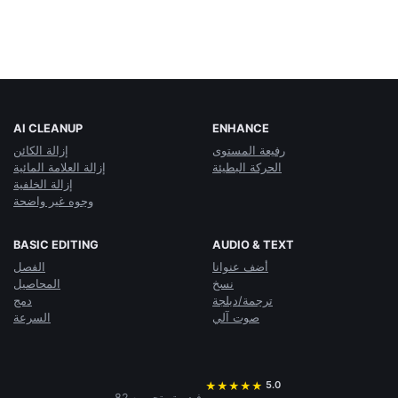
AI CLEANUP
ENHANCE
رفيعة المستوى
إزالة الكائن
الحركة البطيئة
إزالة العلامة المائية
إزالة الخلفية
وجوه غير واضحة
BASIC EDITING
AUDIO & TEXT
أضف عنوانا
الفصل
نسخ
المحاصيل
ترجمة/دبلجة
دمج
صوت آلي
السرعة
5.0
★
★
★
★
★
82 فيديو تم تحريره