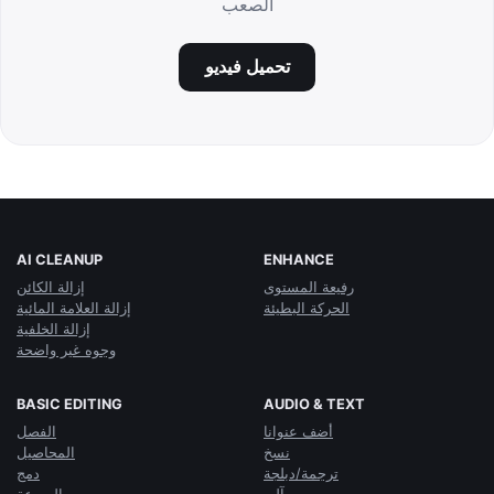
الصعب
تحميل فيديو
AI CLEANUP
ENHANCE
رفيعة المستوى
إزالة الكائن
الحركة البطيئة
إزالة العلامة المائية
إزالة الخلفية
وجوه غير واضحة
BASIC EDITING
AUDIO & TEXT
أضف عنوانا
الفصل
نسخ
المحاصيل
ترجمة/دبلجة
دمج