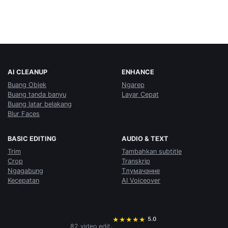
AI CLEANUP
ENHANCE
Buang Objek
Ngarep
Buang tanda banyu
Layar Cepat
Buang latar belakang
Blur Faces
BASIC EDITING
AUDIO & TEXT
Trim
Tambahkan subtitle
Crop
Transkrip
Ngagabung
Тлумачэнне
Kecepatan
AI Voiceover
5.0
★
★
★
★
★
·
82 video edit