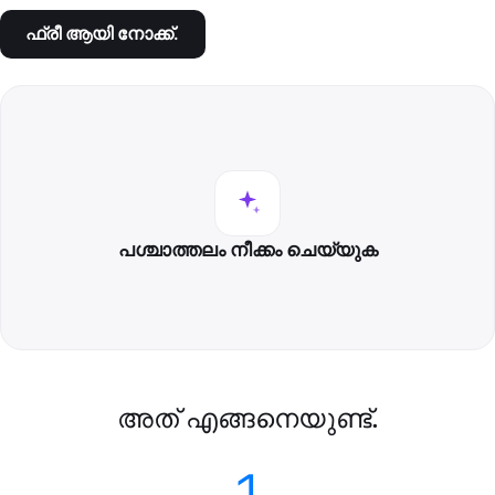
ഫ്രീ ആയി നോക്ക്.
പശ്ചാത്തലം നീക്കം ചെയ്യുക
അത് എങ്ങനെയുണ്ട്.