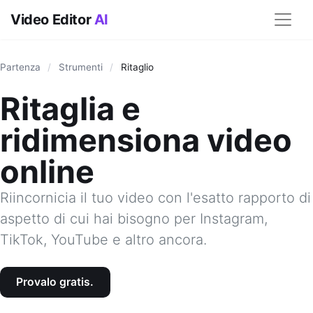
Video Editor
AI
Partenza
/
Strumenti
/
Ritaglio
Ritaglia e
ridimensiona video
online
Riincornicia il tuo video con l'esatto rapporto di
aspetto di cui hai bisogno per Instagram,
TikTok, YouTube e altro ancora.
Provalo gratis.