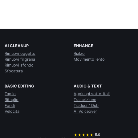
AI CLEANUP
ENHANCE
Rimuovi oggetto
Rialzo
Rimuovi filigrana
Movimento lento
Rimuovi sfondo
Sfocatura
BASIC EDITING
AUDIO & TEXT
Taglio
Aggiungi sottotitoli
Ritaglio
Trascrizione
Fondi
Traduci / Dub
Velocità
AI Voiceover
5.0
★
★
★
★
★