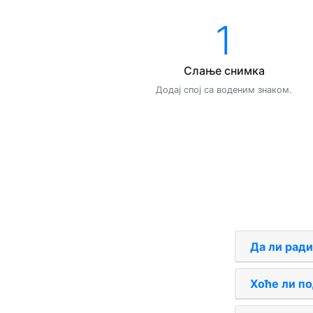
1
Слање снимка
Додај спој са воденим знаком.
Да ли ради
Хоће ли по