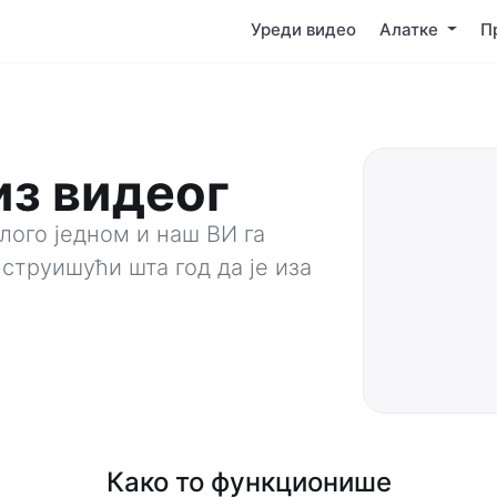
Уреди видео
Алатке
П
из видеог
лого једном и наш ВИ га
нструишући шта год да је иза
Како то функционише