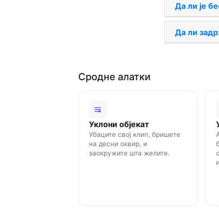
Да ли је б
Да ли задр
Сродне алатки
Уклони објекат
Убаците свој клип, бришете
на десни оквир, и
заокружите шта желите.