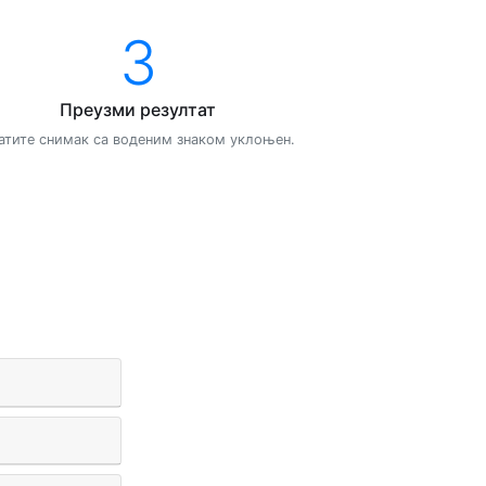
3
Преузми резултат
атите снимак са воденим знаком уклоњен.