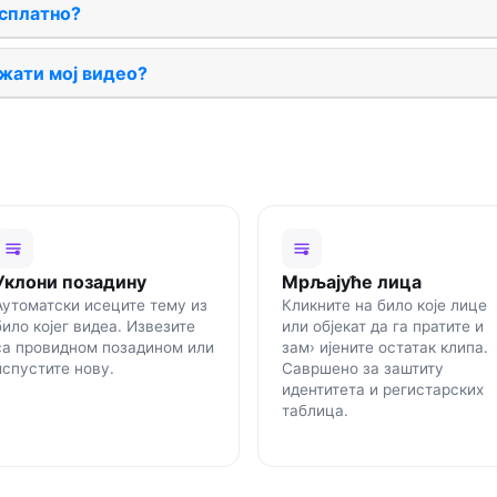
есплатно?
жати мој видео?
Уклони позадину
Мрљајуће лица
Аутоматски исеците тему из
Кликните на било које лице
било којег видеа. Извезите
или објекат да га пратите и
са провидном позадином или
зам› ијените остатак клипа.
испустите нову.
Савршено за заштиту
идентитета и регистарских
таблица.