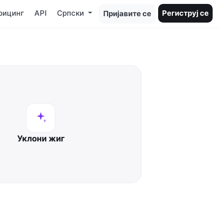
рицинг
API
Српски
Региструј се
Пријавите се
Уклони жиг