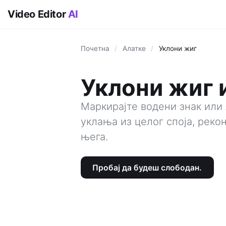
Video Editor
AI
Почетна
/
Алатке
/
Уклони жиг
Уклони жиг 
Маркирајте водени знак или 
уклања из целог споја, реко
њега.
Пробај да будеш слободан.