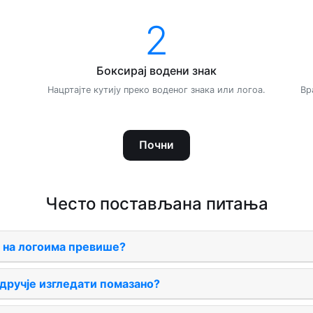
2
Боксирај водени знак
Нацртајте кутију преко воденог знака или логоа.
Вр
Почни
Често постављана питања
 на логоима превише?
дручје изгледати помазано?