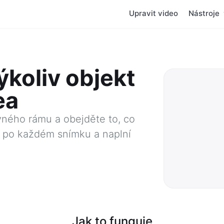
Upravit video
Nástroje
ýkoliv objekt
ea
ávného rámu a obejděte to, co
t po každém snímku a naplní
Jak to funguje