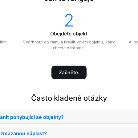
2
Obejděte objekt
idit.
Vydrhnout do rámu a kreslit kolem objektu, který
AI od
chcete odstranit.
Začněte.
Často kladené otázky
nit pohybující se objekty?
ozmazanou náplast?