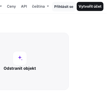
Ceny
API
čeština
Vytvořit účet
Přihlásit se
Odstranit objekt