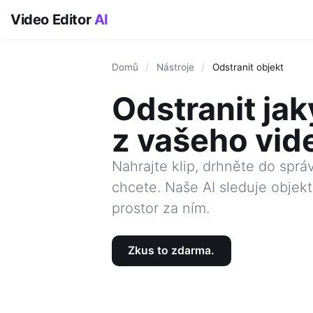
Video Editor
AI
Domů
/
Nástroje
/
Odstranit objekt
Odstranit jak
z vašeho vid
Nahrajte klip, drhněte do spr
chcete. Naše AI sleduje objek
prostor za ním.
Zkus to zdarma.