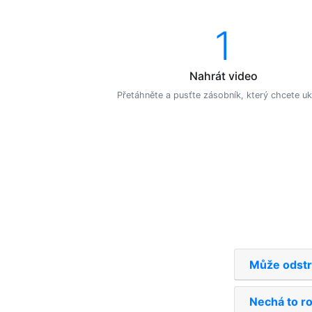
1
Nahrát video
Přetáhněte a pusťte zásobník, který chcete ukl
Může odstra
Nechá to r