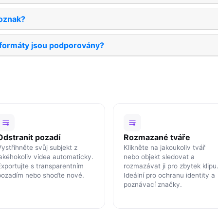
oznak?
 formáty jsou podporovány?
Odstranit pozadí
Rozmazané tváře
Vystřihněte svůj subjekt z
Klikněte na jakoukoliv tvář
jakéhokoliv videa automaticky.
nebo objekt sledovat a
Exportujte s transparentním
rozmazávat ji pro zbytek klipu
pozadím nebo shoďte nové.
Ideální pro ochranu identity a
poznávací značky.