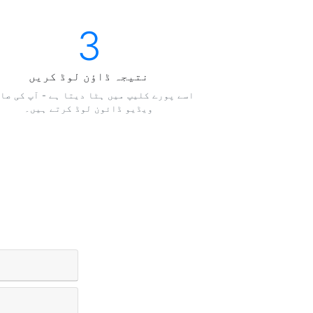
3
نتيجہ ڈاؤن لوڈ کریں
ویڈیو ڈائون لوڈ کرتے ہیں۔