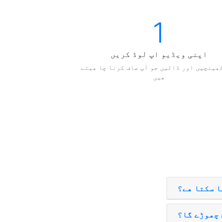
1
اپنی ویڈیو اپ لوڈ کریں
ھينچیں اور ڈاليں جو آپ صاف کرنا چا هيتے
هيں
ا سکتا هے؟
 چھوڑے گا؟