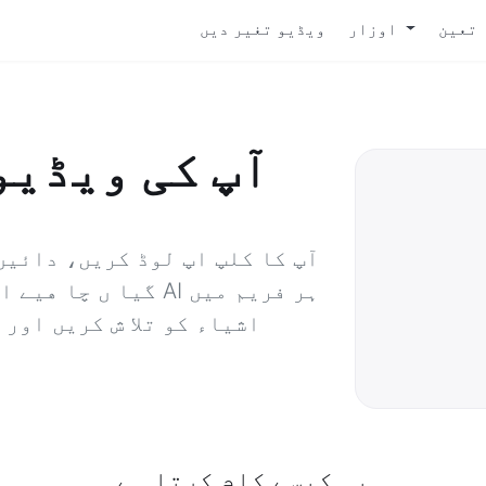
 تعین
اوزار
ویڈیو تغیر دیں
آپ کی ویڈیو
آپ کا کلپ اپ لوڈ کريں، دائيں
گيا ں چا هيے اس کو 
اشیاء کو تلا ش کريں اور 
یہ کیسے کام کرتا ہے