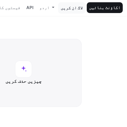
اکاؤنٹ بنائیں
اردو
API
قیمتوں کا
لاگ ان کریں
چیزیں حذف کریں