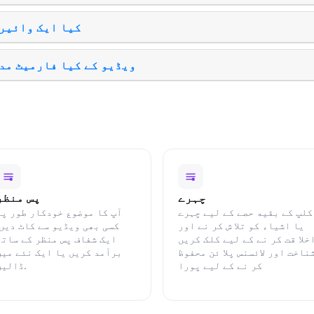
کیا ایک وائیر
ویڈیو کے کیا فارمیٹ مد
چہرے
پس منظر
کلپ کے بقيه حصے کے ليے چہرے
آپ کا موضوع خودکار طور پر
يا اشیاء کو تلا ش کر نے اور
کسی بھی ویڈیو سے کاٹ دیں.
خلا قت کر نے کے ليے کلک کريں
ایک شفاف پس منظر کے ساتھ
ناخت اور لائسنس پلا ئن محفوظ
برآمد کریں یا ایک نئے میں
کر نے کے ليے پورا
ڈالیں.