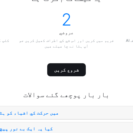
2
عروضي
AI اسے پورے کلیپ میں ہٹا دیتا ہے - آپ کی صاف
فريم ميں کريں اور اس شي کي اطراف کھيل کريں جو
کلپ ک
آپ ہٹا نے چا هيتے هيں
شروع کریں
بار بار پوچھے گئے سوالات
هيں حرکت کي اشیاء کو ہٹ
کیا یہ ایک بے نور پیچ