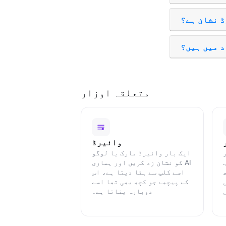
ڈ نشان ہے؟
د میں ہیں؟
متعلقہ اوزار
وائیرڈ
ایک بار وائیرڈ مارک یا لوگو
کو نشان زد کریں اور ہماری AI
اسے کلپ سے ہٹا دیتا ہے، اس
کے پیچھے جو کچھ بھی تھا اسے
دوبارہ بناتا ہے۔