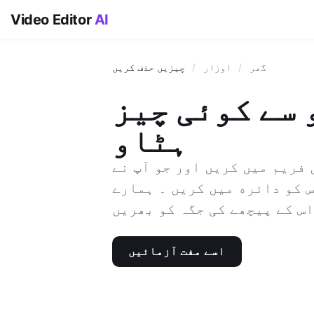
Video Editor
AI
گھر
/
اوزار
/
چیزیں حذف کریں
 سے کوئی چیز
ہٹاو
 فريم ميں کريں اور جو آپ نے
دائره ميں کريں ۔ ہمارے AI ہر فريم ميں
اس کے پيچھے کی جگہ کو بھريں
اسے مفت آزمائیں