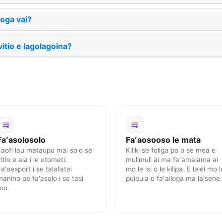
iloga vai?
vitio e lagolagoina?
Faʻasolosolo
Faʻaosooso le mata
Taofi lau mataupu mai so'o se
Kiliki se foliga po o se mea e
itio e ala i le otometi.
mulimuli ai ma faʻamalama ai
a'aexport i se talafatai
mo le isi o le kilipa. E lelei mo l
manino pe fa'asolo i se tasi
puipuia o faʻailoga ma laisene.
fou.