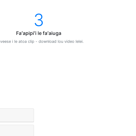
3
Faʻapipiʻi le faʻaiuga
aveese i le atoa clip - download lou video lelei.