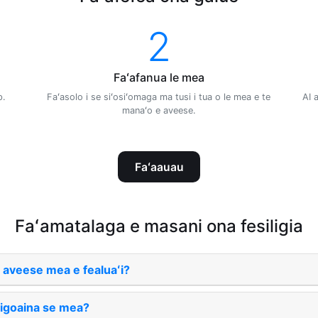
2
Faʻafanua le mea
p.
Faʻasolo i se siʻosiʻomaga ma tusi i tua o le mea e te
AI 
manaʻo e aveese.
Faʻaauau
Faʻamatalaga e masani ona fesiligia
 aveese mea e fealuaʻi?
ʻaigoaina se mea?