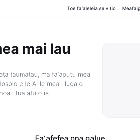
Toe faʻaleleia se vitio
Meafai
mea mai lau
le ata taumatau, ma faʻaputu mea
osolo e le AI le mea i luga o
oa i tua atu o ia.
Faʻafefea ona galue