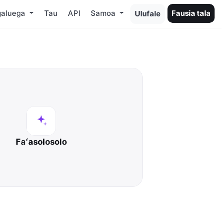
galuega
Tau
API
Samoa
Fausia tala
Ulufale
Faʻasolosolo