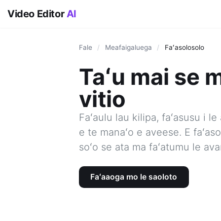
Video Editor
AI
Fale
/
Meafaigaluega
/
Faʻasolosolo
Taʻu mai se 
vitio
Faʻaulu lau kilipa, faʻasusu i 
e te manaʻo e aveese. E faʻasol
soʻo se ata ma faʻatumu le avan
Faʻaaoga mo le saoloto