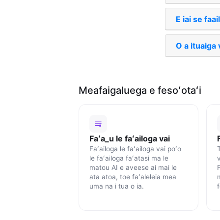
E iai se faa
O a ituaiga 
Meafaigaluega e fesoʻotaʻi
Faʻa_u le faʻailoga vai
Faʻailoga le faʻailoga vai poʻo
le faʻailoga faʻatasi ma le
v
matou AI e aveese ai mai le
F
ata atoa, toe faʻaleleia mea
uma na i tua o ia.