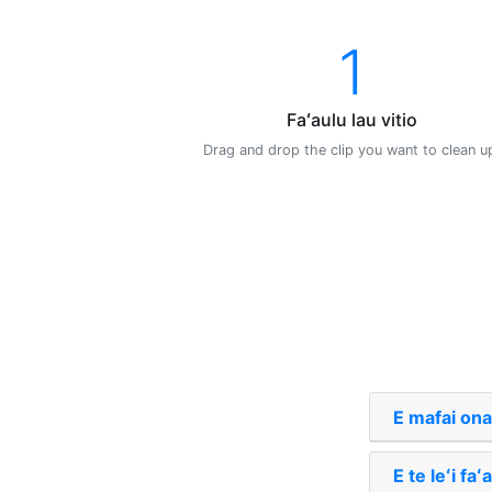
1
Faʻaulu lau vitio
Drag and drop the clip you want to clean u
E mafai ona
E te leʻi fa