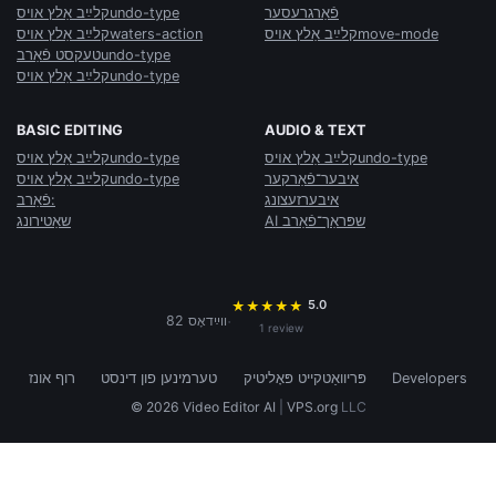
פֿאַרגרעסער
קלײַב אַלץ אױסundo-type
קלײַב אַלץ אױסmove-mode
קלײַב אַלץ אױסwaters-action
טעקסט פֿאַרבundo-type
קלײַב אַלץ אױסundo-type
BASIC EDITING
AUDIO & TEXT
קלײַב אַלץ אױסundo-type
קלײַב אַלץ אױסundo-type
איבער־פֿאַרקער
קלײַב אַלץ אױסundo-type
איבערזעצונג
פֿאַרב:
AI שפּראַך־פֿאַרב
שאַטירונג
5.0
★
★
★
★
★
·
82 װײַדאָס
1 review
Developers
פּריוואַטקייט פּאָליטיק
טערמינען פון דינסט
רוף אונז
© 2026 Video Editor AI
|
VPS.org
LLC