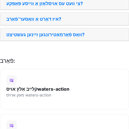
צי וועט עס אױסלאָזן אַ װײַסע פּאַפּקע?
איז דאָרט אַ וואַסער־פֿאַרב?
וואָס פֿאָרמאַטירונגען זײַנען געשטיצט?
פֿאַרב:
קלײַב אַלץ אױסwaters-action
מעק אַרױס waters-action