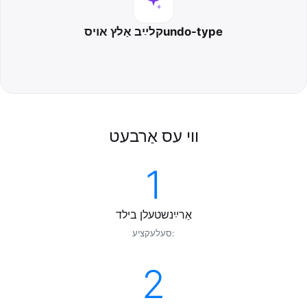
קלײַב אַלץ אױסundo-type
ווי עס אַרבעט
1
אַרײַנשטעלן בילד
סעלעקציע:
2