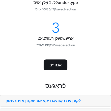
קלײַב אַלץ אױסundo-type
קלײַב אַלץ אױסselect-action
3
אַרײַנשטעלן רעזולטאט
טעקסט פֿאַרבimage-action
אָנהײב
פֿראַגעס
קען עס באַװעגנדיקע אוביעקטן אױסנעמען?