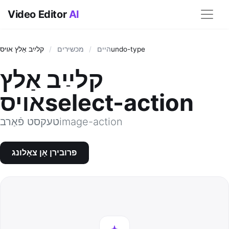
Video Editor
AI
קלײַב אַלץ אױסundo-type
היים
/
מכשירים
/
קלײַב אַלץ
אױסselect-action
טעקסט פֿאַרבimage-action
פּרובירן אָן צאָלונג