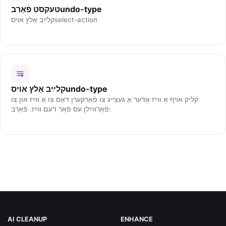
טעקסט פֿאַרבundo-type
קלײַב אַלץ אױסselect-action
קלײַב אַלץ אױסundo-type
קליק אױף אַ װײַז אָדער אַ געצײג צו פֿאַרקערן דאָס צו אַ װײַז און צו
פֿאַרװײַלן עס פֿאַר דעם װײַז. פֿאַרב:
AI CLEANUP
ENHANCE