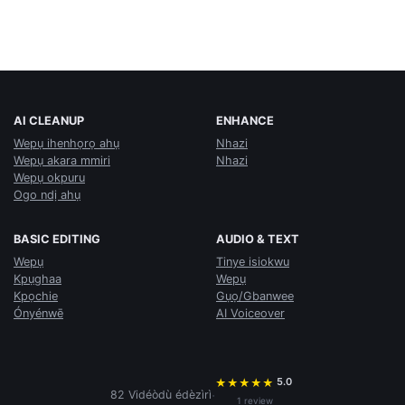
AI CLEANUP
ENHANCE
Wepụ ihenhọrọ ahụ
Nhazi
Wepụ akara mmiri
Nhazi
Wepụ okpuru
Ogo ndị ahụ
BASIC EDITING
AUDIO & TEXT
Wepụ
Tinye isiokwu
Kpụghaa
Wepụ
Kpọchie
Gụọ/Gbanwee
Ónyénwē
AI Voiceover
5.0
★
★
★
★
★
·
82 Vidéòdù édèzìrì
1 review