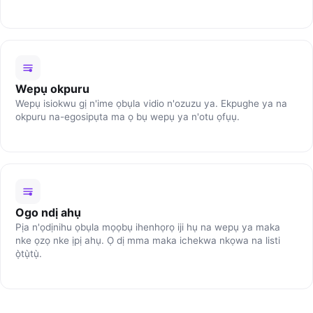
Wepụ okpuru
Wepụ isiokwu gị n'ime ọbụla vidio n'ozuzu ya. Ekpughe ya na
okpuru na-egosipụta ma ọ bụ wepụ ya n'otu ọfụụ.
Ogo ndị ahụ
Pịa n'ọdịnihu ọbụla mọọbụ ihenhọrọ iji hụ na wepụ ya maka
nke ọzọ nke ịpị ahụ. Ọ dị mma maka ichekwa nkọwa na listi
ọ̀tụ̀tụ̀.