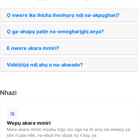
Ọ nwere ike ihicha ihenhọrọ ndị na-akpụgharị?
Ọ ga-ahapụ patịn na-emegharịghị anya?
E nwere akara mmiri?
Vidéọ̀tụ̀ọ̀ ndị ahụ a na-akwado?
Nhazi
Wepụ akara mmiri
Mara akara mmiri mọọbụ logo otu oge na AI anyị na-ewepụ ya
site n'ụda niile, na-ebuli ihe ọbụla nọ n'azụ ya.