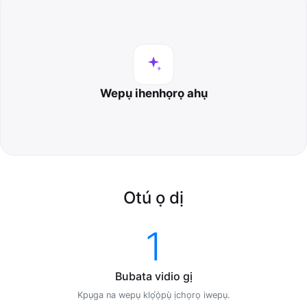
Wepụ ihenhọrọ ahụ
Otú ọ dị
1
Bubata vidio gị
Kpụga na wepụ klọ́ọ̀pụ̀ ịchọrọ iwepụ.