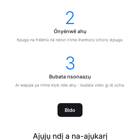
2
Ónyénwē ahụ
Kpụga na fréèmù ná ndozi n'ime ihenhọrọ ị̀chọrọ ịkpụga.
3
Bubata nsonaazụ
AI wepụla ya n'ime klọb niile ahụ - budata vidio gị dị ọcha.
Bido
Ajụjụ ndị a na-ajụkarị