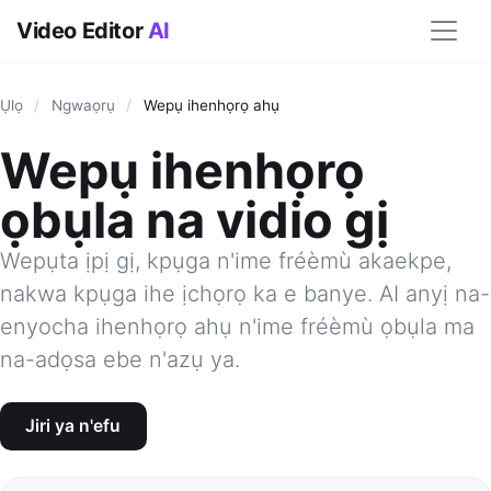
Video Editor
AI
Ụlọ
/
Ngwaọrụ
/
Wepụ ihenhọrọ ahụ
Wepụ ihenhọrọ
ọbụla na vidio gị
Wepụta ịpị gị, kpụga n'ime fréèmù akaekpe,
nakwa kpụga ihe ịchọrọ ka e banye. AI anyị na-
enyocha ihenhọrọ ahụ n'ime fréèmù ọbụla ma
na-adọsa ebe n'azụ ya.
Jiri ya n'efu