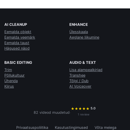
AI CLEANUP
ENHANCE
Eemalda objekt
Ülesskaala
Eemalda veemärk
Aeglane liikumine
Eemalda taust
Hägused näod
BASIC EDITING
AUDIO & TEXT
Trim
Lisa alampealkirjad
Põllukultuur
Transhee
Ühenda
Tõlgi / Dub
Kiirus
AI Voiceover
5.0
★
★
★
★
★
·
82 videod muudetud
1 review
Privaatsuspoliitika
Kasutustingimused
Võta meiega