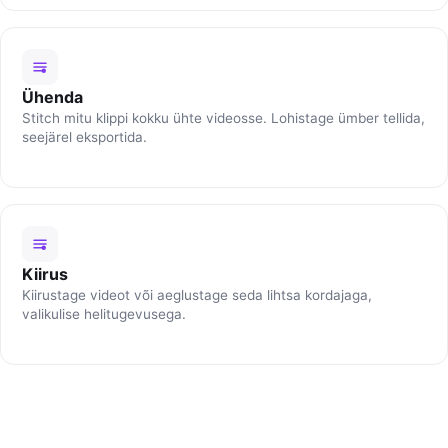
Ühenda
Stitch mitu klippi kokku ühte videosse. Lohistage ümber tellida,
seejärel eksportida.
Kiirus
Kiirustage videot või aeglustage seda lihtsa kordajaga,
valikulise helitugevusega.