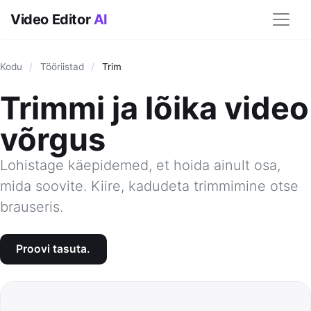
Video Editor
AI
Kodu
/
Tööriistad
/
Trim
Trimmi ja lõika video
võrgus
Lohistage käepidemed, et hoida ainult osa,
mida soovite. Kiire, kadudeta trimmimine otse
brauseris.
Proovi tasuta.