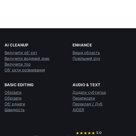
AI CLEANUP
ENHANCE
Вилучити об' єкт
Вища область
Вилучити водяний знак
Повільний рух
Вилучити тло
Об' єкти розмивання
BASIC EDITING
AUDIO & TEXT
Обрізати
Додати субтитри
Обрізати
Переписати
Об' єднати
Переклад / Дуб
Швидкість
AIGER
5.0
★
★
★
★
★