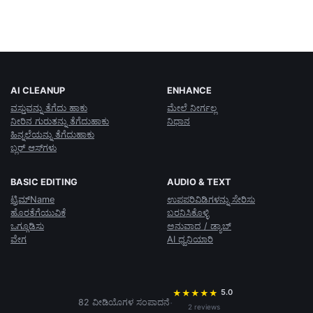
AI CLEANUP
ENHANCE
ವಸ್ತುವನ್ನು ತೆಗೆದು ಹಾಕು
ಮೇಲೆ ನೀರ್ಗಲ್ಲ
ನೀರಿನ ಗುರುತನ್ನು ತೆಗೆದುಹಾಕು
ನಿಧಾನ
ಹಿನ್ನಲೆಯನ್ನು ತೆಗೆದುಹಾಕು
ಬ್ಲರ್‌ ಆಸ್‌ಗಳು
BASIC EDITING
AUDIO & TEXT
ಟ್ರಿಮ್Name
ಉಪಪರಿವಿಡಿಗಳನ್ನು ಸೇರಿಸು
ಹೊರತೆಗೆಯುವಿಕೆ
ಬರನಿಸಿಕೊಳ್ಳಿ
ಒಗ್ಗೂಡಿಸು
ಅನುವಾದ / ಡ್ಯಾಬ್
ವೇಗ
AI ಧ್ವನಿಯಾರಿ
5.0
★
★
★
★
★
·
82 ವೀಡಿಯೊಗಳ ಸಂಪಾದನೆ
2 reviews