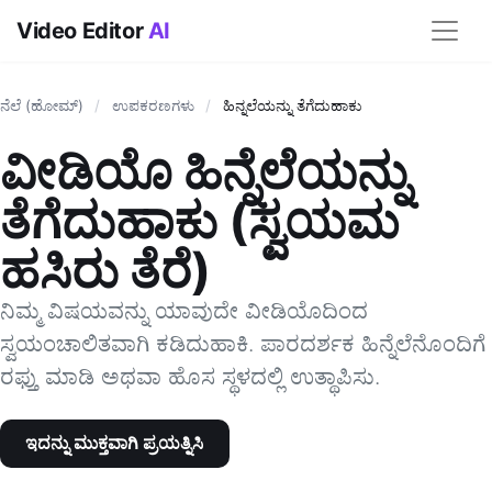
Video Editor
AI
ನೆಲೆ (ಹೋಮ್)
/
ಉಪಕರಣಗಳು
/
ಹಿನ್ನಲೆಯನ್ನು ತೆಗೆದುಹಾಕು
ವೀಡಿಯೊ ಹಿನ್ನೆಲೆಯನ್ನು
ತೆಗೆದುಹಾಕು (ಸ್ವಯಮ
ಹಸಿರು ತೆರೆ)
ನಿಮ್ಮ ವಿಷಯವನ್ನು ಯಾವುದೇ ವೀಡಿಯೊದಿಂದ
ಸ್ವಯಂಚಾಲಿತವಾಗಿ ಕಡಿದುಹಾಕಿ. ಪಾರದರ್ಶಕ ಹಿನ್ನೆಲೆನೊಂದಿಗೆ
ರಫ್ತು ಮಾಡಿ ಅಥವಾ ಹೊಸ ಸ್ಥಳದಲ್ಲಿ ಉತ್ಥಾಪಿಸು.
ಇದನ್ನು ಮುಕ್ತವಾಗಿ ಪ್ರಯತ್ನಿಸಿ