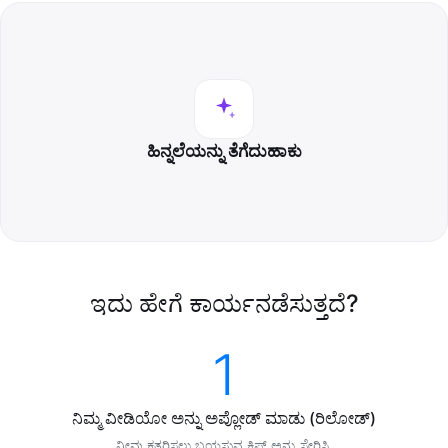
ಹಿನ್ನಲೆಯನ್ನು ತೆಗೆದುಹಾಕು
ಇದು ಹೇಗೆ ಕಾರ್ಯನಡೆಸುತ್ತದೆ?
1
ನಿಮ್ಮ ವೀಡಿಯೋ ಅನ್ನು ಅಪ್ಲೋಡ್ ಮಾಡು (ರಿಲೋಡ್)
ನೀವು ಕತ್ತರಿಸಲು ಬಯಸುವ ಕ್ಲಿಪ್ ಅನ್ನು ಸೇರಿಸಿ.