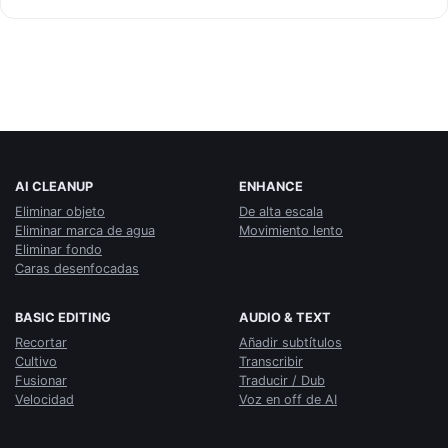
AI CLEANUP
ENHANCE
Eliminar objeto
De alta escala
Eliminar marca de agua
Movimiento lento
Eliminar fondo
Caras desenfocadas
BASIC EDITING
AUDIO & TEXT
Recortar
Añadir subtítulos
Cultivo
Transcribir
Fusionar
Traducir / Dub
Velocidad
Voz en off de AI