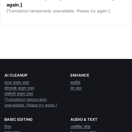
again.]
[Translation temporarily unavailable. Please try again.]
AI CLEANUP
ENHANCE
घटक काढूण टाका
वाढविले
वॉटरमार्क काढूण टाका
मंद चाल
पार्श्वभूमी काढूण टाका
[Translation temporarily
unavailable. Please try again.]
BASIC EDITING
AUDIO & TEXT
ट्रिम्
उपशीर्षक जोडा