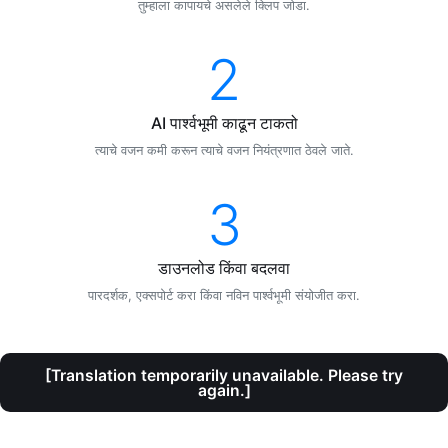
तुम्हाला कापायचे असलेले क्लिप जोडा.
2
AI पार्श्वभूमी काढून टाकतो
त्याचे वजन कमी करून त्याचे वजन नियंत्रणात ठेवले जाते.
3
डाउनलोड किंवा बदलवा
पारदर्शक, एक्सपोर्ट करा किंवा नविन पार्श्वभूमी संयोजीत करा.
[Translation temporarily unavailable. Please try
again.]