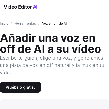
Video Editor
AI
Inicio
/
Herramientas
/
Voz en off de AI
Añadir una voz en
off de AI a su vídeo
Escribe tu guión, elige una voz, y generamos
una pista de voz en off natural y la mux en tu
vídeo.
Pruébalo gratis.