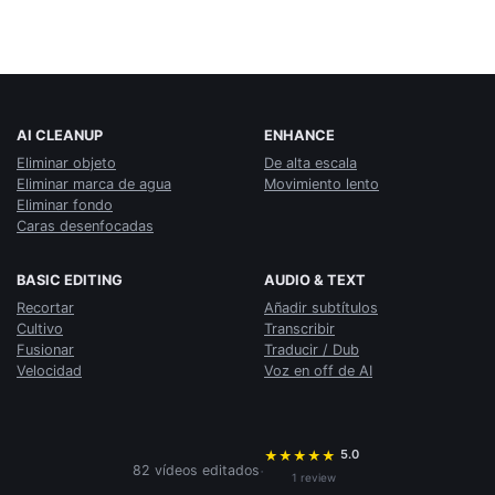
AI CLEANUP
ENHANCE
Eliminar objeto
De alta escala
Eliminar marca de agua
Movimiento lento
Eliminar fondo
Caras desenfocadas
BASIC EDITING
AUDIO & TEXT
Recortar
Añadir subtítulos
Cultivo
Transcribir
Fusionar
Traducir / Dub
Velocidad
Voz en off de AI
5.0
★
★
★
★
★
·
82 vídeos editados
1 review