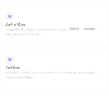
يوځای کول
د يو واحد ويډيو سره يوځای څو کلیپونه Stitch. د reorder،
بيا صادراتو وغورځوئ.
چټکتيا
د خپل ویډیو سرعت یا د ساده ضرب سره ورو کړئ، د اختیاري
پیچ-صحیح غږ سره.