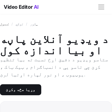
Video Editor
AI
:سمول_
کور
/
توکي
/
د ویډیو آنلاین پاڼه
او بیا اندازه کول
ستاسو ویډیو د دقیق اړخ نسبت ته بیا تنظیم
کړئ چې تاسو یې د انسټاګرام ، ټیک ټاک ،
یوټیوب ، او نور لپاره اړتیا لرئ.
وړيا هڅه وکړئ