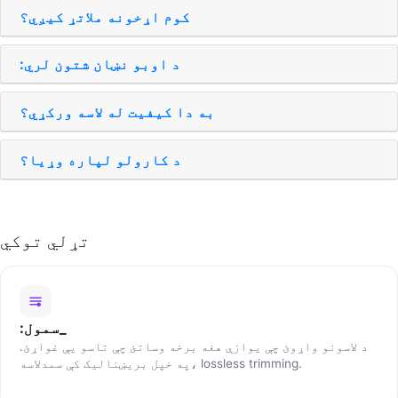
کوم اړخونه ملاتړ کيږي؟
:د اوبو نښان شتون لري
به دا کیفیت له لاسه ورکړي؟
د کارولو لپاره وړيا؟
تړلي توکي
:سمول_
د لاسونو واړوئ چې یوازې هغه برخه وساتئ چې تاسو یې غواړئ.
په خپل بریښنالیک کې سمدلاسه، lossless trimming.