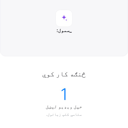
:سمول_
څنګه کار کوي
1
خپل ويډيو لېښل
.ستاسې کلپ زياتول