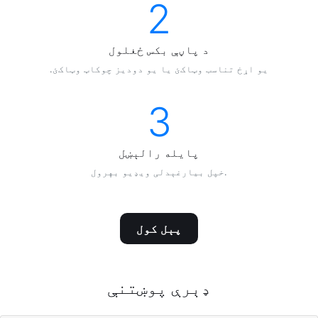
2
د پاڼې بکس ځغلول
.يو اړخ تناسب وټاکﺉ يا يو دوديز چوکاټ وټاکﺉ
3
پایله رالېښل
خپل بيارغېدلی ويډيو بهرول.
پېل کول
ډېرې پوښتنې