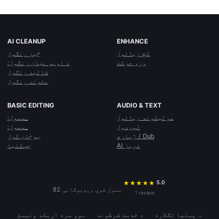
AI CLEANUP
ENHANCE
کچ زياتول
څيز ړنګول
ورو حرکت
:د اوبو نښان ړنګول
شاليد ړنګول
مخونه ړنګول
BASIC EDITING
AUDIO & TEXT
سرليکونه زياتول
:سمول_
لېږدول
:سمول_
ژباړه / Dub
يوځای کول
AI غږيز
چټکتيا
5.0
★
★
★
★
★
·
82 سمول شوي ويډيوګانې
1 review
د پټتیا تګلاره
د خدمت شرطونه
موږ سره اړیکه ونیسئ