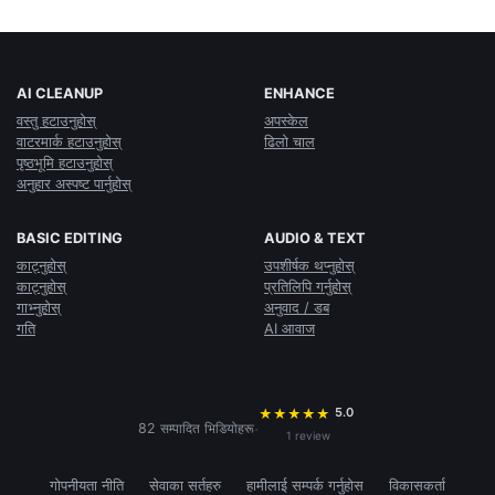
AI CLEANUP
ENHANCE
वस्तु हटाउनुहोस्
अपस्केल
वाटरमार्क हटाउनुहोस्
ढिलो चाल
पृष्ठभूमि हटाउनुहोस्
अनुहार अस्पष्ट पार्नुहोस्
BASIC EDITING
AUDIO & TEXT
काट्नुहोस्
उपशीर्षक थप्नुहोस्
काट्नुहोस्
प्रतिलिपि गर्नुहोस्
गाभ्नुहोस्
अनुवाद / डब
गति
AI आवाज
5.0
★
★
★
★
★
·
82 सम्पादित भिडियोहरू
1 review
गोपनीयता नीति
सेवाका सर्तहरु
हामीलाई सम्पर्क गर्नुहोस
विकासकर्ता