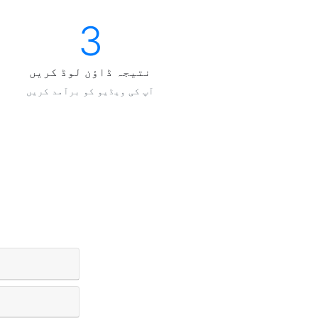
3
نتيجہ ڈاؤن لوڈ کریں
آپ کی ویڈیو کو برآمد کریں