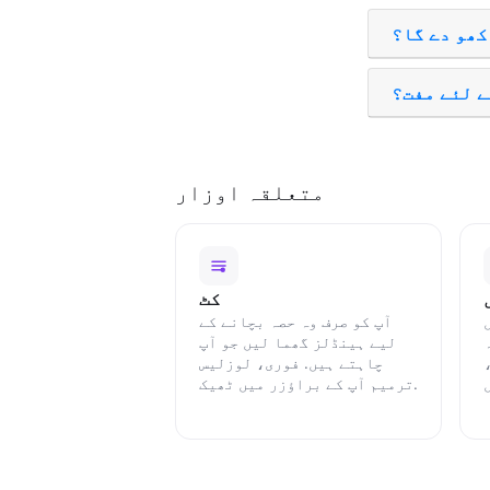
کھو دے گا؟
ے لئے مفت؟
متعلقہ اوزار
کٹ
آپ کو صرف وہ حصہ بچانے کے
لیے ہینڈلز گھما لیں جو آپ
چاہتے ہیں. فوری، لوزلیس
ترمیم آپ کے براؤزر میں ٹھیک.