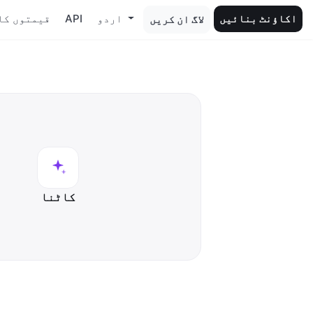
اکاؤنٹ بنائیں
اردو
API
قیمتوں کا
لاگ ان کریں
کاٹنا