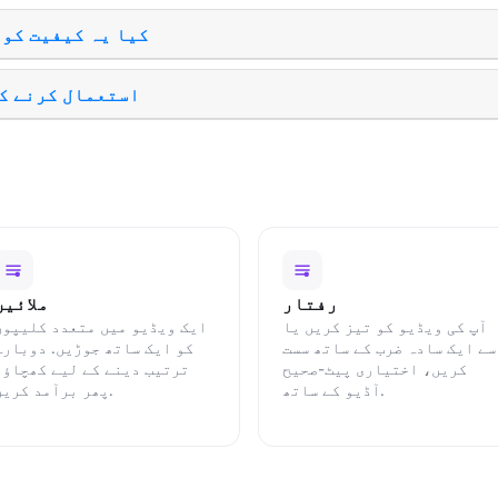
کیا یہ کیفیت کو 
استعمال کرنے ک
رفتار
ملائیں
آپ کی ویڈیو کو تیز کریں یا
ایک ویڈیو میں متعدد کلیپوں
سے ایک سادہ ضرب کے ساتھ سست
کو ایک ساتھ جوڑیں. دوبارہ
کریں، اختیاری پیٹ-صحیح
ترتیب دینے کے لیے کھچاؤ،
آڈیو کے ساتھ.
پھر برآمد کریں.