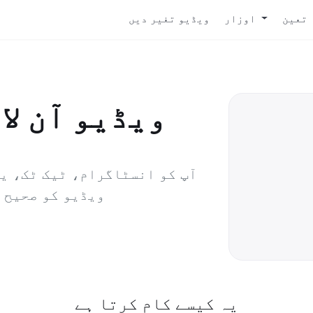
 تعین
اوزار
ویڈیو تغیر دیں
ویڈیو آن لا
آپ کو انسٹاگرام، ٹیک ٹک، یو
ویڈیو کو صحیح 
یہ کیسے کام کرتا ہے