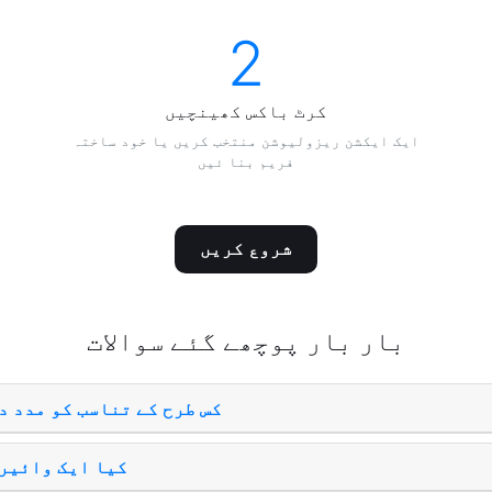
2
کرٹ باکس کھينچيں
ايک ايکشن ريزوليوشن منتخب کريں يا خود ساختہ
فريم بنا ئيں
شروع کریں
بار بار پوچھے گئے سوالات
کس طرح کے تناسب کو مدد د
کیا ایک وائیر