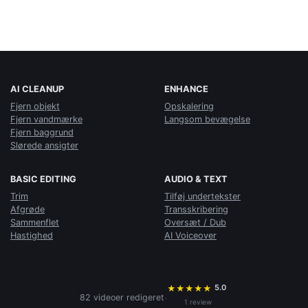
AI CLEANUP
ENHANCE
Fjern objekt
Opskalering
Fjern vandmærke
Langsom bevægelse
Fjern baggrund
Slørede ansigter
BASIC EDITING
AUDIO & TEXT
Trim
Tilføj undertekster
Afgrøde
Transskribering
Sammenflet
Oversæt / Dub
Hastighed
AI Voiceover
5.0
★
★
★
★
★
·
82 videoer redigeret
1 review