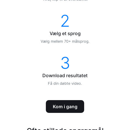
2
Vælg et sprog
Vælg mellem 70+ målsprog.
3
Download resultatet
Få din døbte video.
Kom i gang