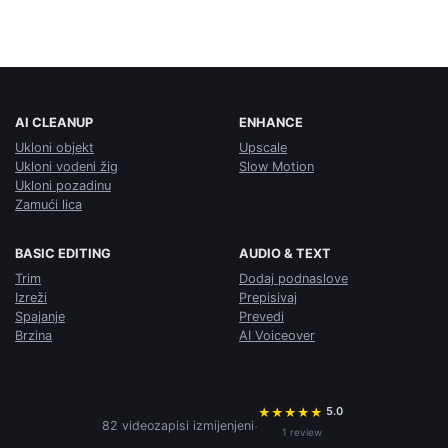
AI CLEANUP
ENHANCE
Ukloni objekt
Upscale
Ukloni vodeni žig
Slow Motion
Ukloni pozadinu
Zamući lica
BASIC EDITING
AUDIO & TEXT
Trim
Dodaj podnaslove
Izreži
Prepisivaj
Spajanje
Prevedi
Brzina
AI Voiceover
5.0
★
★
★
★
★
·
82 videozapisi izmijenjeni
1 review