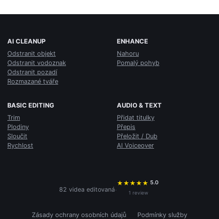
AI CLEANUP
ENHANCE
Odstranit objekt
Nahoru
Odstranit vodoznak
Pomalý pohyb
Odstranit pozadí
Rozmazané tváře
BASIC EDITING
AUDIO & TEXT
Trim
Přidat titulky
Plodiny
Přepis
Sloučit
Přeložit / Dub
Rychlost
Al Voiceover
5.0
★
★
★
★
★
·
82 videa editovaná
1 review
Zásady ochrany osobních údajů
Podmínky služby