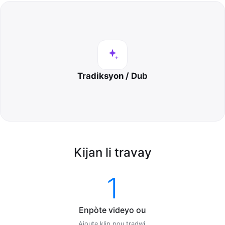
Tradiksyon / Dub
Kijan li travay
1
Enpòte videyo ou
Ajoute klip pou tradwi.