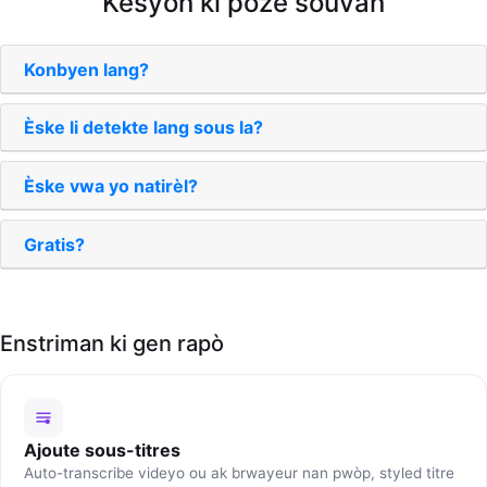
Kesyon ki poze souvan
Konbyen lang?
Èske li detekte lang sous la?
Èske vwa yo natirèl?
Gratis?
Enstriman ki gen rapò
Ajoute sous-titres
Auto-transcribe videyo ou ak brwayeur nan pwòp, styled titre