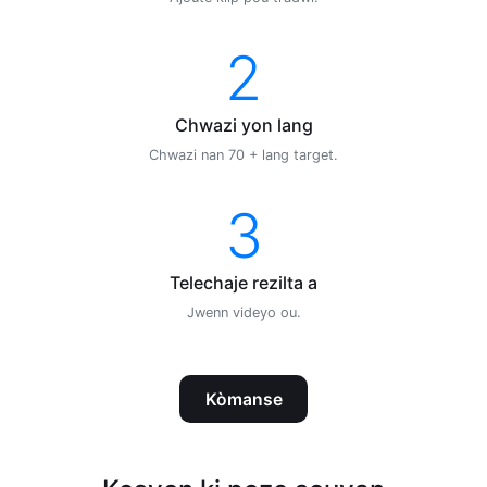
2
Chwazi yon lang
Chwazi nan 70 + lang target.
3
Telechaje rezilta a
Jwenn videyo ou.
Kòmanse