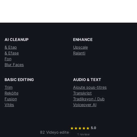
AI CLEANUP
ENHANCE
& Etap
Upscale
& Efase
Ralanti
Fon
Blur Faces
BASIC EDITING
AUDIO & TEXT
Trim
Ajoute sous-titres
Rekòlte
Transkript
Fusion
Tradiksyon / Dub
Vitès
Voiceover AI
5.0
★
★
★
★
★
·
82 Videyo edite
1 review