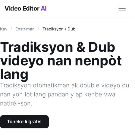
Video Editor
AI
Kay
/
Enstriman
/
Tradiksyon / Dub
Tradiksyon & Dub
videyo nan nenpòt
lang
Tradiksyon otomatikman ak double videyo ou
nan yon lòt lang pandan y ap kenbe vwa
natirèl-son.
Tcheke li gratis