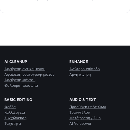
AI CLEANUP
ENHANCE
Αφαίρεση αντικειμένου
Ανώτερο επίπεδο
Αφαίρεση υδατογραφήματος
Αργή κίνηση
Αφαίρεση φόντου
Θολούρα πρόσωπα
BASIC EDITING
AUDIO & TEXT
Φρέζα
Προσθήκη υπότιτλων
Καλλιέργεια
Τρανντέλος
Συγχώνευση
Μετάφραση / Dub
Ταχύτητα
AI Voiceover