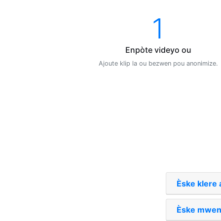
1
Enpòte videyo ou
Ajoute klip la ou bezwen pou anonimize.
Èske klere a
Èske mwen k