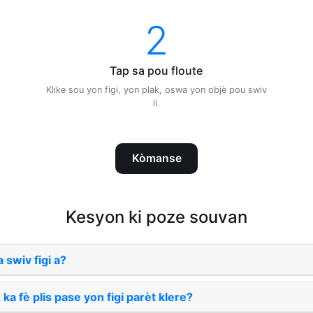
2
Tap sa pou floute
Klike sou yon figi, yon plak, oswa yon objè pou swiv
li.
Kòmanse
Kesyon ki poze souvan
 swiv figi a?
a fè plis pase yon figi parèt klere?