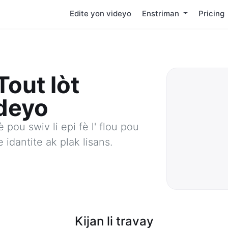
Edite yon videyo
Enstriman
Pricing
Tout lòt
deyo
 pou swiv li epi fè l' flou pou
 idantite ak plak lisans.
Kijan li travay