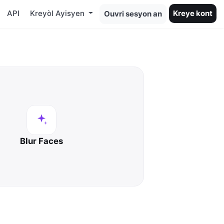
API
Kreyòl Ayisyen
Kreye kont
Ouvri sesyon an
Blur Faces