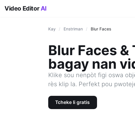
Video Editor
AI
Kay
/
Enstriman
/
Blur Faces
Blur Faces & 
bagay nan vi
Klike sou nenpòt figi oswa objè
rès klip la. Perfekt pou pwoteje
Tcheke li gratis