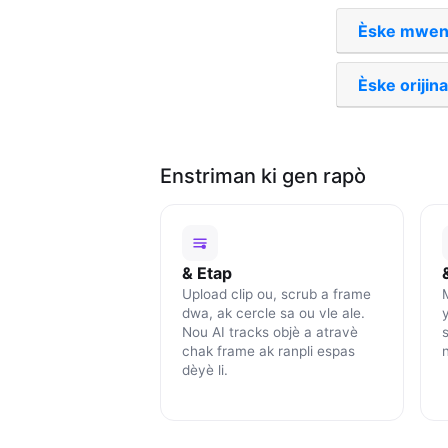
Èske mwen 
Èske orijina
Enstriman ki gen rapò
& Etap
Upload clip ou, scrub a frame
dwa, ak cercle sa ou vle ale.
y
Nou AI tracks objè a atravè
s
chak frame ak ranpli espas
n
dèyè li.