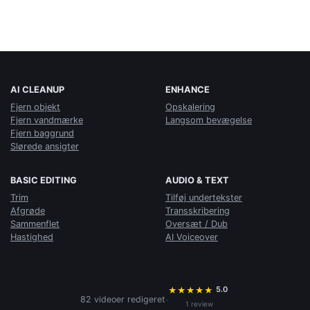
AI CLEANUP
ENHANCE
Fjern objekt
Opskalering
Fjern vandmærke
Langsom bevægelse
Fjern baggrund
Slørede ansigter
BASIC EDITING
AUDIO & TEXT
Trim
Tilføj undertekster
Afgrøde
Transskribering
Sammenflet
Oversæt / Dub
Hastighed
AI Voiceover
5.0
★
★
★
★
★
·
82 videoer redigeret
1 review