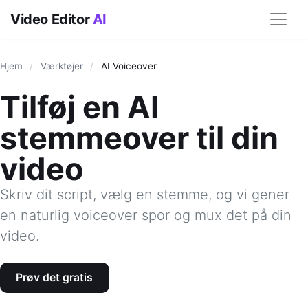
Video Editor
AI
Hjem
/
Værktøjer
/
AI Voiceover
Tilføj en AI
stemmeover til din
video
Skriv dit script, vælg en stemme, og vi gener
en naturlig voiceover spor og mux det på din
video.
Prøv det gratis