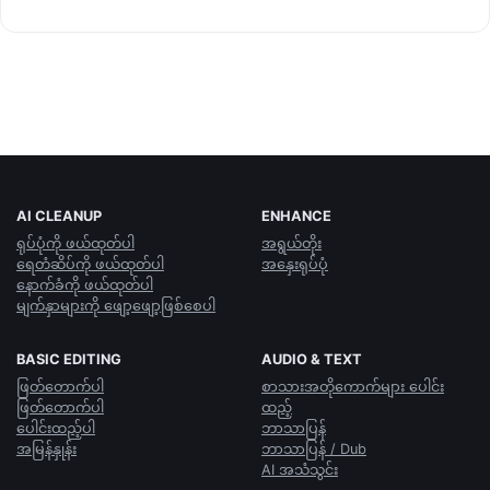
AI CLEANUP
ENHANCE
ရုပ်ပုံကို ဖယ်ထုတ်ပါ
အရွယ်တိုး
ရေတံဆိပ်ကို ဖယ်ထုတ်ပါ
အနှေးရုပ်ပုံ
နောက်ခံကို ဖယ်ထုတ်ပါ
မျက်နှာများကို ဖျော့ဖျော့ဖြစ်စေပါ
BASIC EDITING
AUDIO & TEXT
ဖြတ်တောက်ပါ
စာသားအတိုကောက်များ ပေါင်း
ဖြတ်တောက်ပါ
ထည့်
ပေါင်းထည့်ပါ
ဘာသာပြန်
အမြန်နှုန်း
ဘာသာပြန် / Dub
AI အသံသွင်း