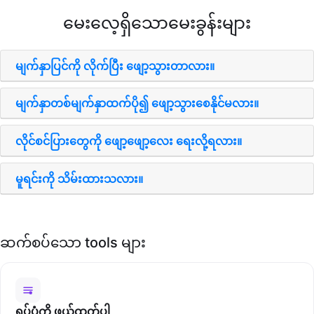
မေးလေ့ရှိသောမေးခွန်းများ
မျက်နှာပြင်ကို လိုက်ပြီး ဖျော့သွားတာလား။
မျက်နှာတစ်မျက်နှာထက်ပို၍ ဖျော့သွားစေနိုင်မလား။
လိုင်စင်ပြားတွေကို ဖျော့ဖျော့လေး ရေးလို့ရလား။
မူရင်းကို သိမ်းထားသလား။
ဆက်စပ်သော tools များ
ရုပ်ပုံကို ဖယ်ထုတ်ပါ