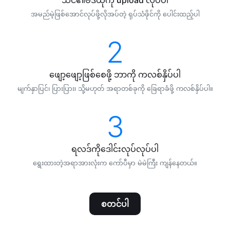
အမည်မဲ့ဖြစ်အောင်လုပ်ဖို့လိုအပ်တဲ့ ရုပ်သံဖိုင်ကို ပေါင်းထည့်ပါ
2
ဖျော့ဖျော့ဖြစ်စေဖို့ ဘာကို ကလစ်နှိပ်ပါ
မျက်နှာပြင်၊ ပြားပြား၊ သို့မဟုတ် အရာတစ်ခုကို ခြေရာခံဖို့ ကလစ်နှိပ်ပါ။
3
ရလဒ်ကိုဒေါင်းလုပ်လုပ်ပါ
ရွေးထားတဲ့အရာအားလုံးက ကော်ပီမှာ မဲမဲကြီး ကျန်နေတယ်။
စတင်ပါ