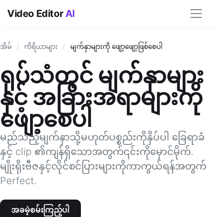
Video Editor
AI
အိမ်
/
ကိရိယာများ
/
မျက်နှာများကို ဖျော့ဖျော့ဖြစ်စေပါ
ရုပ်သံတွင် မျက်နှာများ
နှင့် အခြားအရာများကို
ဖျော့စေပါ
မည်သည့်မျက်နှာသို့မဟုတ်ပစ္စည်းကိုနှိပ်ပါ ခြေရာခံ
နှင့် clip ၏ကျန်ရှိသောအတွက်၎င်းကိုမှောင်မိုက်.
မျိုးရိုးဗီဇနှင့်လိုင်စင်ပြားများကိုကာကွယ်ရန်အတွက်
Perfect.
အခမဲ့စမ်းကြည့်ပါ