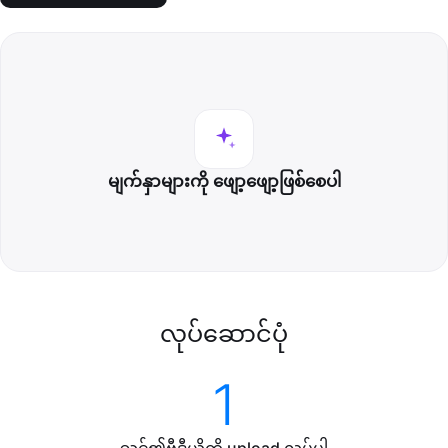
မျက်နှာများကို ဖျော့ဖျော့ဖြစ်စေပါ
လုပ်ဆောင်ပုံ
1
သင်၏ဗီဒီယိုကို upload လုပ်ပါ