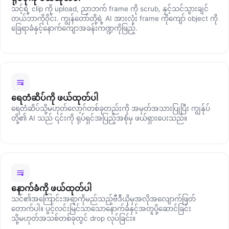
သင့်ရဲ့ clip ကို upload, ညာဘက် frame ကို scrub, နှင့်သင်သွားချင်
တယ်ဘာကိုဝိုင်း. ကျွန်တော်တို့ရဲ့ AI အားလုံး frame ကိုကျော် object ကို
ခြေရာခံနှင့်နောက်ကျောအခန်းကဏ္ဍကိုဖြည့်.
ရေတံဆိပ်ကို ဖယ်ထုတ်ပါ
ရေတံဆိပ်သို့မဟုတ်လော့ဂ်တစ်ခုတည်းကို အမှတ်အသားပြုပြီး ကျွန်ုပ်
တို့၏ AI သည် ၎င်းကို ရုပ်ရှင်အပြည့်အစုံမှ ဖယ်ရှားပေးသည်။
နောက်ခံကို ဖယ်ထုတ်ပါ
သင်၏အကြောင်းအရာကိုမည်သည့်ဗီဒီယိုမှအလိုအလျောက်ဖြတ်
တောက်ပါ။ ပွင့်လင်းမြင်သာသောနောက်ခံနှင့်အတူပို့ဆောင်ခြင်း
သို့မဟုတ်အသစ်တစ်ခုတွင် drop လုပ်ခြင်း။