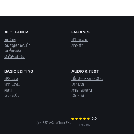
AI CLEANUP
ENHANCE
ลบวัตถุ
ปรับขนาด
ลบสัญลักษณ์น้ำ
ภาพช้า
ลบพื้นหลัง
ทำให้หน้ามืด
BASIC EDITING
AUDIO & TEXT
ปรับแต่ง
เพิ่มคำบรรยายเสียง
ปรับแต่ง...
เขียนทับ
ผสม
ภาษาอังกฤษ
ความเร็ว
เสียง AI
5.0
★
★
★
★
★
·
82 วิดีโอที่แก้ไขแล้ว
1 review