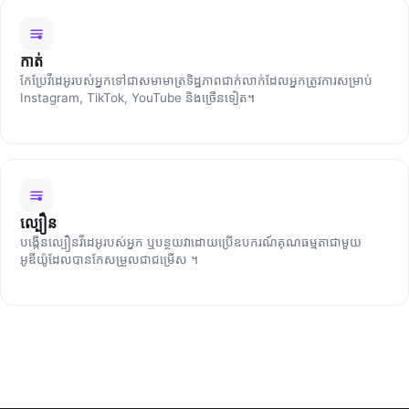
កាត់
កែប្រែវីដេអូរបស់អ្នកទៅជាសមាមាត្រទិដ្ឋភាពជាក់លាក់ដែលអ្នកត្រូវការសម្រាប់
Instagram, TikTok, YouTube និងច្រើនទៀត។
ល្បឿន​
បង្កើន​ល្បឿន​វីដេអូ​របស់​អ្នក ឬ​បន្ថយ​វា​ដោយ​ប្រើ​ឧបករណ៍​គុណ​ធម្មតា​ជាមួយ​
អូឌីយ៉ូ​ដែល​បាន​កែ​សម្រួល​ជា​ជម្រើស ។