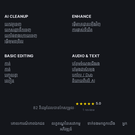
AI CLEANUP
ENHANCE
យក​វត្ថុ​ចេញ
ធ្វើ​មាត្រដ្ឋាន​ឡើង​វិញ
យក​សញ្ញា​ទឹក​ចេញ
កា​រផ្លាស់ទី​យឺត
យក​ផ្ទៃ​ខាង​ក្រោយ​ចេញ
ធ្វើ​ឲ្យ​មុខ​ព្រិល
BASIC EDITING
AUDIO & TEXT
កាត់
បន្ថែម​ចំណង​ជើង​រង
កាត់
បម្លែង​ជា​សំឡេង
បញ្ចូល​គ្នា
បកប្រែ / Dub
ល្បឿន​
និយាយ​ពី​លើ AI
5.0
★
★
★
★
★
·
82 វីដេអូ​ដែល​បាន​កែសម្រួល
1 review
គោលការណ៍​ភាព​ឯកជន
លក្ខខណ្ឌ​នៃ​សេវាកម្ម
ទាក់ទង​មក​ពួក​យើង
អ្នក​
អភិវឌ្ឍន៍