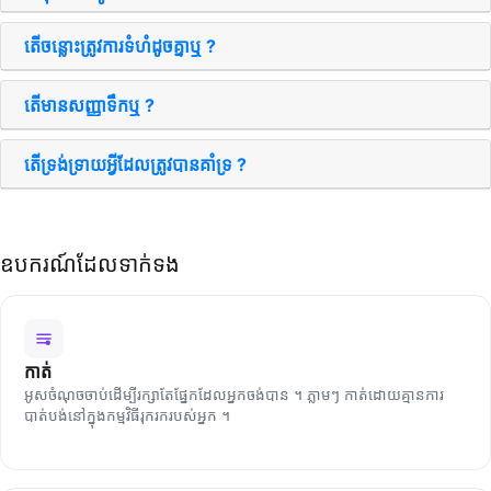
តើ​ចន្លោះ​ត្រូវ​ការ​ទំហំ​ដូចគ្នា​ឬ ?
តើ​មាន​សញ្ញា​ទឹក​ឬ ?
តើ​ទ្រង់ទ្រាយ​អ្វី​ដែល​ត្រូវ​បាន​គាំទ្រ ?
ឧបករណ៍​ដែល​ទាក់ទង
កាត់
អូស​ចំណុច​ចាប់​ដើម្បី​រក្សា​តែ​ផ្នែក​ដែល​អ្នក​ចង់​បាន ។ ភ្លាមៗ កាត់​ដោយ​គ្មាន​ការ​
បាត់បង់​នៅ​ក្នុង​កម្មវិធី​រុករក​របស់​អ្នក ។