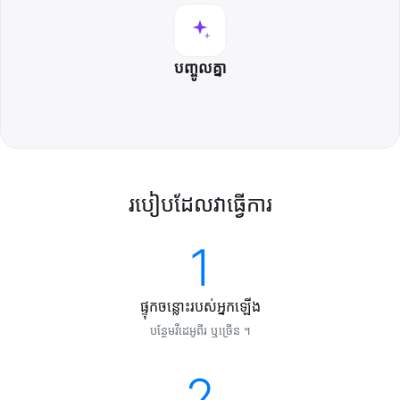
បញ្ចូល​គ្នា
របៀប​ដែល​វា​ធ្វើការ
1
ផ្ទុក​ចន្លោះ​របស់​អ្នក​ឡើង
បន្ថែម​វីដេអូ​ពីរ ឬ​ច្រើន ។
2