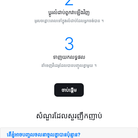
ប្ដូរ​លំដាប់​ពួកវា​ឡើង​វិញ
អូស​ចន្លោះ​ពេល​ទៅ​ក្នុង​លំដាប់​ដែល​អ្នក​ចង់​បាន ។
3
ទាញយក​លទ្ធផល
នាំចេញ​វីដេអូ​ដែល​បាន​បញ្ចូល​គ្នា​មួយ ។
ចាប់ផ្ដើម
សំណួរ​ដែល​សួរ​ញឹកញាប់
តើ​ខ្ញុំ​អាច​បញ្ចូល​ចលនា​ចូល​គ្នា​បាន​ប៉ុន្មាន​?