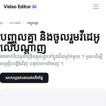
Video Editor
AI
ផ្ទះ
/
ឧបករណ៍
/
បញ្ចូល​គ្នា
បញ្ចូល​គ្នា និង​ចូលរួម​វីដេអូ​
លើ​បណ្ដាញ
ចង​ចាក់​វីដេអូ​ជា​ច្រើន​ចូល​គ្នា​ទៅ​ក្នុង​វីដេអូ​តែ​មួយ ។ អូស​ដើម្បី​
តម្រៀប​ឡើងវិញ បន្ទាប់​មក​នាំចេញ ។
សាកល្បងវាដោយឥតគិតថ្លៃ