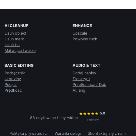
AI CLEANUP
ENHANCE
Usuń obiekt
Upscale
Usuń merk
Powolny ruch
Usuń tło
Mątwiące twarze
BASIC EDITING
AUDIO & TEXT
Podręcznik
Dodaj napisy
Urodziny
Trankrypt
Połącz
Przetłumacz / Dub
Prędkość
AI, ang.
5.0
★
★
★
★
★
·
83 edytowane filmy wideo
1 review
Polityka prywatności
Warunki usługi
Skontaktuj się z nami