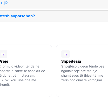
 uji?
atesh suportohen?
Preje
Shpejtësia
Riformulo videon tënde në
Shpejtëso videon tënde ose
raportin e saktë të aspektit që
ngadalësoje atë me një
të duhet për Instagram,
shumëzues të thjeshtë, me
TikTok, YouTube dhe më
zërin opcional të korrigjuar.
shumë.