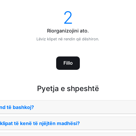
2
Riorganizojini ato.
Lëviz klipet në rendin që dëshiron.
Fillo
Pyetja e shpeshtë
nd të bashkoj?
klipat të kenë të njëjtën madhësi?