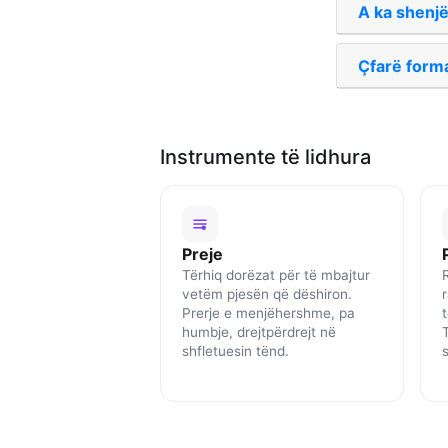
A ka shenjë
Çfarë form
Instrumente të lidhura
Preje
Tërhiq dorëzat për të mbajtur
vetëm pjesën që dëshiron.
Prerje e menjëhershme, pa
humbje, drejtpërdrejt në
shfletuesin tënd.