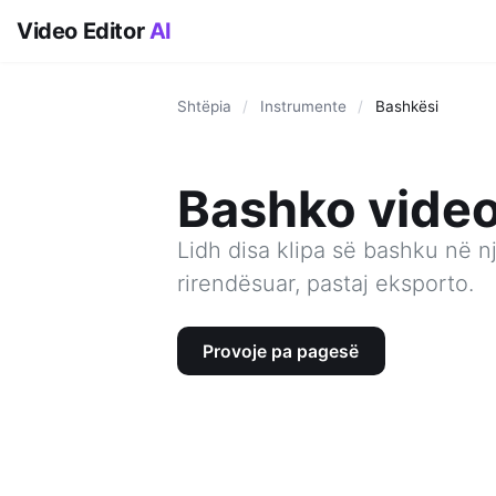
Video Editor
AI
Shtëpia
/
Instrumente
/
Bashkësi
Bashko video
Lidh disa klipa së bashku në n
rirendësuar, pastaj eksporto.
Provoje pa pagesë