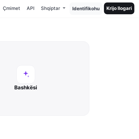
Çmimet
API
Shqiptar
Krijo llogari
Identifikohu
Bashkësi