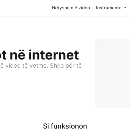
Ndrysho një video
Instrumente
t në internet
jë video të vetme. Shko për të
Si funksionon