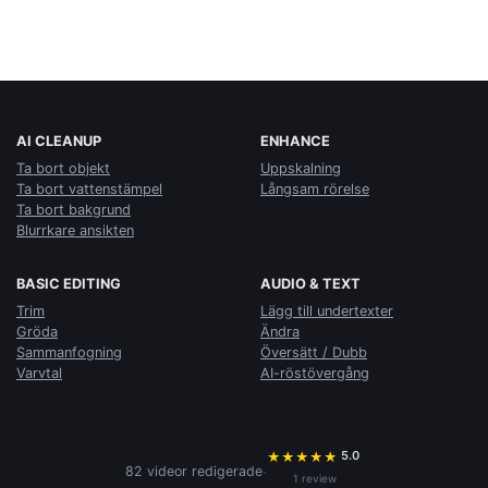
AI CLEANUP
ENHANCE
Ta bort objekt
Uppskalning
Ta bort vattenstämpel
Långsam rörelse
Ta bort bakgrund
Blurrkare ansikten
BASIC EDITING
AUDIO & TEXT
Trim
Lägg till undertexter
Gröda
Ändra
Sammanfogning
Översätt / Dubb
Varvtal
AI-röstövergång
5.0
★
★
★
★
★
·
82 videor redigerade
1 review