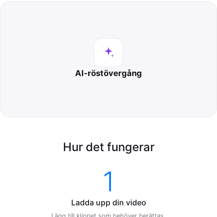
AI-röstövergång
Hur det fungerar
1
Ladda upp din video
Lägg till klippet som behöver berättas.