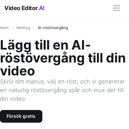
Video Editor
AI
Hem
/
Verktyg
/
AI-röstövergång
Lägg till en AI-
röstövergång till din
video
Skriv ditt manus, välj en röst, och vi genererar
en naturlig röstövergång spår och mux det till
din video.
Försök gratis