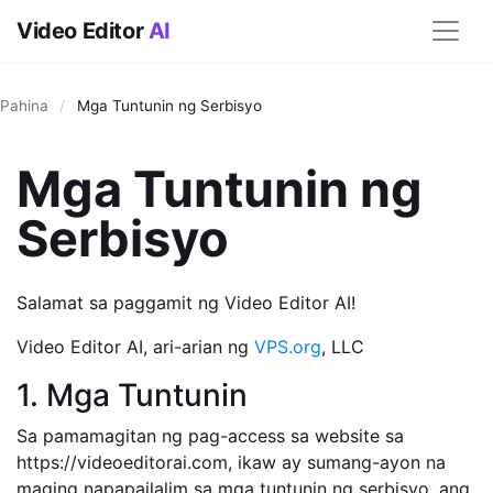
Video Editor
AI
Pahina
/
Mga Tuntunin ng Serbisyo
Mga Tuntunin ng
Serbisyo
Salamat sa paggamit ng Video Editor AI!
Video Editor AI, ari-arian ng
VPS.org
, LLC
1. Mga Tuntunin
Sa pamamagitan ng pag-access sa website sa
https://videoeditorai.com, ikaw ay sumang-ayon na
maging napapailalim sa mga tuntunin ng serbisyo, ang