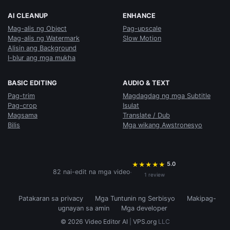
AI CLEANUP
ENHANCE
Mag-alis ng Object
Pag-upscale
Mag-alis ng Watermark
Slow Motion
Alisin ang Background
I-blur ang mga mukha
BASIC EDITING
AUDIO & TEXT
Pag-trim
Magdagdag ng mga Subtitle
Pag-crop
Isulat
Magsama
Translate / Dub
Bilis
Mga wikang Awstronesyo
5.0
★
★
★
★
★
·
82 nai-edit na mga video
1 review
Patakaran sa privacy
Mga Tuntunin ng Serbisyo
Makipag-
ugnayan sa amin
Mga developer
© 2026 Video Editor AI
|
VPS.org
LLC