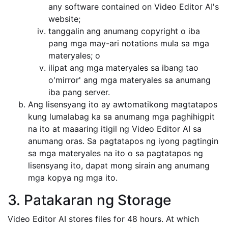
any software contained on Video Editor AI's
website;
tanggalin ang anumang copyright o iba
pang mga may-ari notations mula sa mga
materyales; o
ilipat ang mga materyales sa ibang tao
o'mirror' ang mga materyales sa anumang
iba pang server.
Ang lisensyang ito ay awtomatikong magtatapos
kung lumalabag ka sa anumang mga paghihigpit
na ito at maaaring itigil ng Video Editor AI sa
anumang oras. Sa pagtatapos ng iyong pagtingin
sa mga materyales na ito o sa pagtatapos ng
lisensyang ito, dapat mong sirain ang anumang
mga kopya ng mga ito.
3. Patakaran ng Storage
Video Editor AI stores files for 48 hours. At which