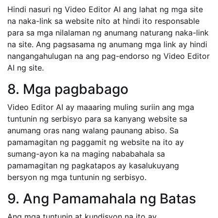
Hindi nasuri ng Video Editor AI ang lahat ng mga site
na naka-link sa website nito at hindi ito responsable
para sa mga nilalaman ng anumang naturang naka-link
na site. Ang pagsasama ng anumang mga link ay hindi
nangangahulugan na ang pag-endorso ng Video Editor
AI ng site.
8. Mga pagbabago
Video Editor AI ay maaaring muling suriin ang mga
tuntunin ng serbisyo para sa kanyang website sa
anumang oras nang walang paunang abiso. Sa
pamamagitan ng paggamit ng website na ito ay
sumang-ayon ka na maging nababahala sa
pamamagitan ng pagkatapos ay kasalukuyang
bersyon ng mga tuntunin ng serbisyo.
9. Ang Pamamahala ng Batas
Ang mga tuntunin at kundisyon na ito ay